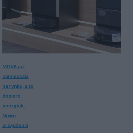
MOVA już
namieszała
na rynku, a to
dopiero
początek.
Nowe
urządzenia