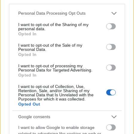
third parties.
Please note that this website/app uses one or more Google
Personal Data Processing Opt Outs
services and may gather and store information including but
not limited to your visit or usage behaviour. You may click to
I want to opt-out of the Sharing of my
personal data.
grant or deny consent to Google and its third-party tags to
Opted In
use your data for below specified purposes in below Google
consent section.
I want to opt-out of the Sale of my
Personal Data.
Opted In
I want to opt-out of processing my
Personal Data for Targeted Advertising.
Opted In
I want to opt-out of Collection, Use,
Retention, Sale, and/or Sharing of my
Personal Data that Is Unrelated with the
Purposes for which it was collected.
Opted Out
Google consents
I want to allow Google to enable storage
related to advertising like cookies on web or