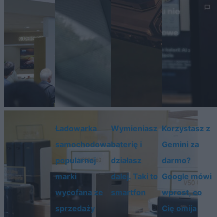
Ładowarka
Wymieniasz
Korzystasz z
samochodowa
baterię i
Gemini za
popularnej
działasz
darmo?
marki
dalej. Taki to
Google mówi
wycofana ze
smartfon
wprost, co
sprzedaży
Cię omija