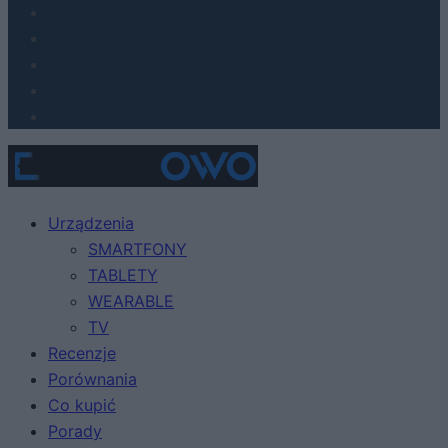
Urządzenia
SMARTFONY
TABLETY
WEARABLE
TV
Recenzje
Porównania
Co kupić
Porady