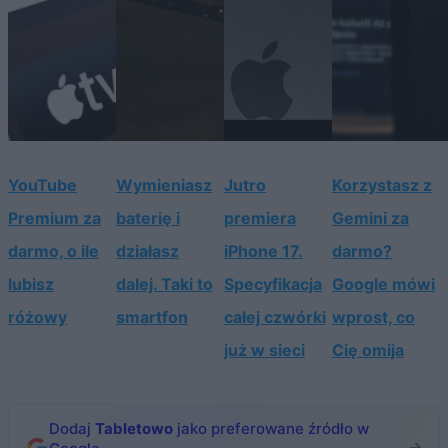
YouTube
Wymieniasz
Jutro
Korzystasz z
Premium za
baterię i
premiera
Gemini za
darmo, o ile
działasz
iPhone 17.
darmo?
lubisz
dalej. Taki to
Specyfikacja
Google mówi
różowy
smartfon
całej czwórki
wprost, co
już w sieci
Cię omija
Dodaj
Tabletowo
jako preferowane źródło w