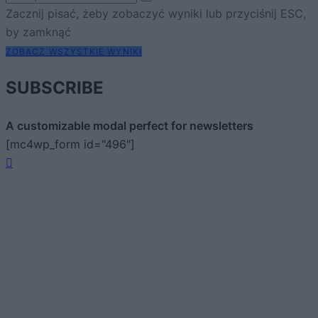
Zacznij pisać, żeby zobaczyć wyniki lub przyciśnij ESC,
by zamknąć
ZOBACZ WSZYSTKIE WYNIKI
SUBSCRIBE
A customizable modal perfect for newsletters
[mc4wp_form id="496"]