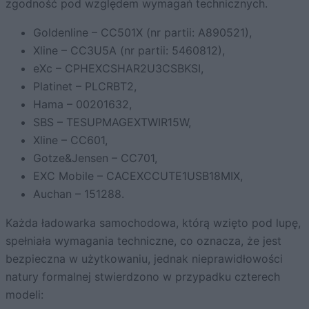
zgodność pod względem wymagań technicznych.
Goldenline – CC501X (nr partii: A890521),
Xline – CC3U5A (nr partii: 5460812),
eXc – CPHEXCSHAR2U3CSBKSI,
Platinet – PLCRBT2,
Hama – 00201632,
SBS – TESUPMAGEXTWIR15W,
Xline – CC601,
Gotze&Jensen – CC701,
EXC Mobile – CACEXCCUTE1USB18MIX,
Auchan – 151288.
Każda ładowarka samochodowa, którą wzięto pod lupę,
spełniała wymagania techniczne, co oznacza, że jest
bezpieczna w użytkowaniu, jednak nieprawidłowości
natury formalnej stwierdzono w przypadku czterech
modeli: