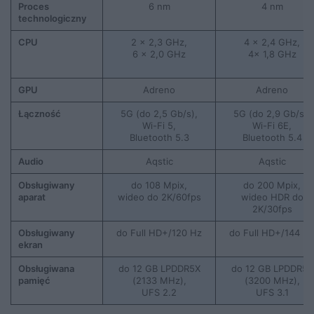
Proces
6 nm
4 nm
technologiczny
CPU
2 x 2,3 GHz,
4 x 2,4 GHz,
6 x 2,0 GHz
4x 1,8 GHz
GPU
Adreno
Adreno
Łączność
5G (do 2,5 Gb/s),
5G (do 2,9 Gb/s),
Wi-Fi 5,
Wi-Fi 6E,
Bluetooth 5.3
Bluetooth 5.4
Audio
Aqstic
Aqstic
Obsługiwany
do 108 Mpix,
do 200 Mpix,
aparat
wideo do 2K/60fps
wideo HDR do
2K/30fps
Obsługiwany
do Full HD+/120 Hz
do Full HD+/144 H
ekran
Obsługiwana
do 12 GB LPDDR5X
do 12 GB LPDDR5X
pamięć
(2133 MHz),
(3200 MHz),
UFS 2.2
UFS 3.1