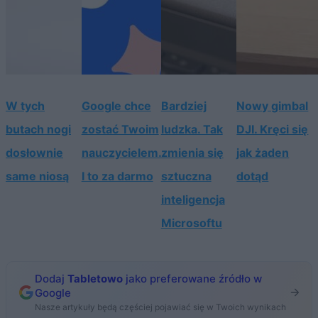
W tych
Google chce
Bardziej
Nowy gimbal
butach nogi
zostać Twoim
ludzka. Tak
DJI. Kręci się
dosłownie
nauczycielem.
zmienia się
jak żaden
same niosą
I to za darmo
sztuczna
dotąd
inteligencja
Microsoftu
Dodaj
Tabletowo
jako preferowane źródło w
Google
Nasze artykuły będą częściej pojawiać się w Twoich wynikach