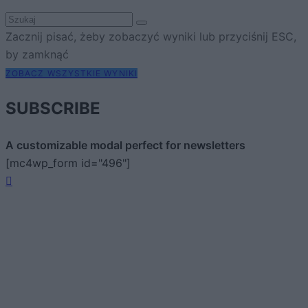
Zacznij pisać, żeby zobaczyć wyniki lub przyciśnij ESC,
by zamknąć
ZOBACZ WSZYSTKIE WYNIKI
SUBSCRIBE
A customizable modal perfect for newsletters
[mc4wp_form id="496"]