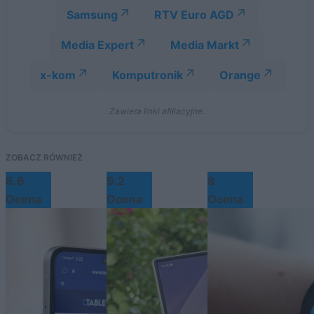
Samsung
RTV Euro AGD
Media Expert
Media Markt
x-kom
Komputronik
Orange
Zawiera linki afiliacyjne.
ZOBACZ RÓWNIEŻ
8.6
9.2
8
Ocena
Ocena
Ocena