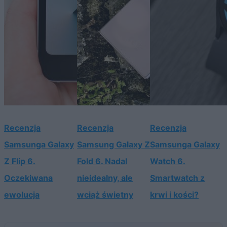
Recenzja
Recenzja
Recenzja
Samsunga Galaxy
Samsung Galaxy Z
Samsunga Galaxy
Z Flip 6.
Fold 6. Nadal
Watch 6.
Oczekiwana
nieidealny, ale
Smartwatch z
ewolucja
wciąż świetny
krwi i kości?