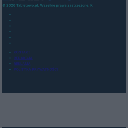
© 2026 Tabletowo.pl. Wszelkie prawa zastrzeżone. K
KONTAKT
REDAKCJA
REKLAMA
POLITYKA PRYWATNOŚCI