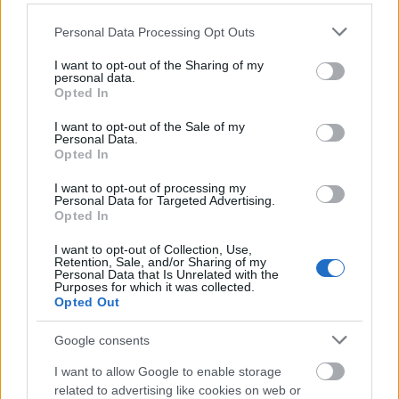
Porady
Please note that this website/app uses one or more Google
Personal Data Processing Opt Outs
Promocje
services and may gather and store information including but
FinTech
not limited to your visit or usage behaviour. You may click to
I want to opt-out of the Sharing of my
personal data.
Hardware PC
grant or deny consent to Google and its third-party tags to
Opted In
use your data for below specified purposes in below Google
Moto
consent section.
I want to opt-out of the Sale of my
Gaming
Personal Data.
AI
Opted In
Redakcja
I want to opt-out of processing my
Reklama
Personal Data for Targeted Advertising.
Opted In
Kontakt
I want to opt-out of Collection, Use,
Obserwuj nas
Retention, Sale, and/or Sharing of my
Personal Data that Is Unrelated with the
Purposes for which it was collected.
Opted Out
Google consents
I want to allow Google to enable storage
related to advertising like cookies on web or