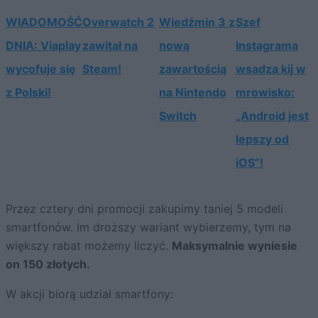
WIADOMOŚĆ
Overwatch 2
Wiedźmin 3 z
Szef
DNIA: Viaplay
zawitał na
nową
Instagrama
wycofuje się
Steam!
zawartością
wsadza kij w
z Polski!
na Nintendo
mrowisko:
Switch
„Android jest
lepszy od
iOS”!
Przez cztery dni promocji zakupimy taniej 5 modeli
smartfonów. Im droższy wariant wybierzemy, tym na
większy rabat możemy liczyć.
Maksymalnie wyniesie
on 150 złotych.
W akcji biorą udział smartfony: