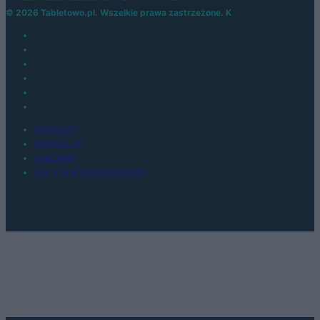
© 2026 Tabletowo.pl. Wszelkie prawa zastrzeżone. K
KONTAKT
REDAKCJA
REKLAMA
POLITYKA PRYWATNOŚCI