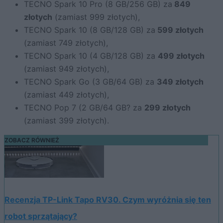
TECNO Spark 10 Pro (8 GB/256 GB) za
849
złotych
(zamiast 999 złotych),
TECNO Spark 10 (8 GB/128 GB) za
599 złotych
(zamiast 749 złotych),
TECNO Spark 10 (4 GB/128 GB) za
499 złotych
(zamiast 949 złotych),
TECNO Spark Go (3 GB/64 GB) za
349 złotych
(zamiast 449 złotych),
TECNO Pop 7 (2 GB/64 GB? za
299 złotych
(zamiast 399 złotych).
ZOBACZ RÓWNIEŻ
Recenzja TP-Link Tapo RV30. Czym wyróżnia się ten
robot sprzątający?