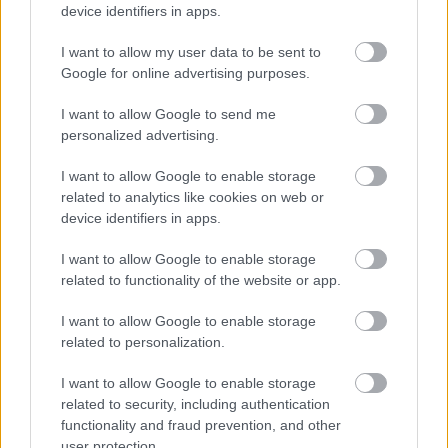
device identifiers in apps.
Zacznij pisać, żeby zobaczyć wyniki lub przyciśnij ESC,
I want to allow my user data to be sent to
Google for online advertising purposes.
by zamknąć
ZOBACZ WSZYSTKIE WYNIKI
I want to allow Google to send me
personalized advertising.
SUBSCRIBE
I want to allow Google to enable storage
related to analytics like cookies on web or
A customizable modal perfect for newsletters
device identifiers in apps.
[mc4wp_form id="496"]
I want to allow Google to enable storage
related to functionality of the website or app.
I want to allow Google to enable storage
related to personalization.
I want to allow Google to enable storage
related to security, including authentication
functionality and fraud prevention, and other
user protection.