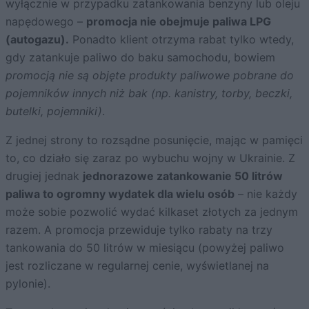
wyłącznie w przypadku zatankowania benzyny lub oleju
napędowego –
promocja nie obejmuje paliwa LPG
(autogazu).
Ponadto klient otrzyma rabat tylko wtedy,
gdy zatankuje paliwo do baku samochodu, bowiem
promocją nie są objęte produkty paliwowe pobrane do
pojemników innych niż bak (np. kanistry, torby, beczki,
butelki, pojemniki)
.
Z jednej strony to rozsądne posunięcie, mając w pamięci
to, co działo się zaraz po wybuchu wojny w Ukrainie. Z
drugiej jednak
jednorazowe zatankowanie 50 litrów
paliwa to ogromny wydatek dla wielu osób
– nie każdy
może sobie pozwolić wydać kilkaset złotych za jednym
razem. A promocja przewiduje tylko rabaty na trzy
tankowania do 50 litrów w miesiącu (powyżej paliwo
jest rozliczane w regularnej cenie, wyświetlanej na
pylonie).