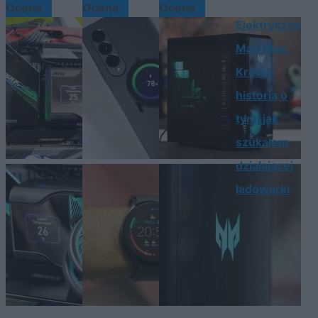
Ocena
Ocena
Ocena
Elektryczny
Mad Max.
Krótka
historia o
tym, jak
szukałem
działającej
ładowarki