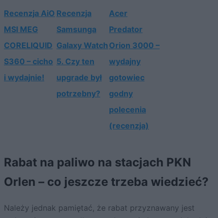
Recenzja AiO
Recenzja
Acer
MSI MEG
Samsunga
Predator
CORELIQUID
Galaxy Watch
Orion 3000 –
S360 – cicho
5. Czy ten
wydajny
i wydajnie!
upgrade był
gotowiec
potrzebny?
godny
polecenia
(recenzja)
Rabat na paliwo na stacjach PKN
Orlen – co jeszcze trzeba wiedzieć?
Należy jednak pamiętać, że rabat przyznawany jest