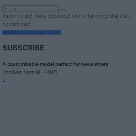
Zacznij pisać, żeby zobaczyć wyniki lub przyciśnij ESC,
by zamknąć
ZOBACZ WSZYSTKIE WYNIKI
SUBSCRIBE
A customizable modal perfect for newsletters
[mc4wp_form id="496"]