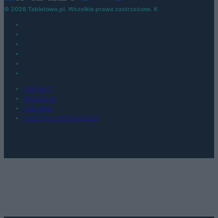
© 2026 Tabletowo.pl. Wszelkie prawa zastrzeżone. K
KONTAKT
REDAKCJA
REKLAMA
POLITYKA PRYWATNOŚCI