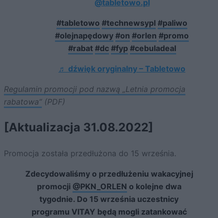
@tabletowo.pl
#tabletowo
#technewsypl
#paliwo
#olejnapędowy
#on
#orlen
#promo
#rabat
#dc
#fyp
#cebuladeal
♬ dźwięk oryginalny – Tabletowo
Regulamin promocji pod nazwą „Letnia promocja
rabatowa”
(PDF)
[Aktualizacja 31.08.2022]
Promocja została przedłużona do 15 września.
Zdecydowaliśmy o przedłużeniu wakacyjnej
promocji
@PKN_ORLEN
o kolejne dwa
tygodnie. Do 15 września uczestnicy
programu VITAY będą mogli zatankować