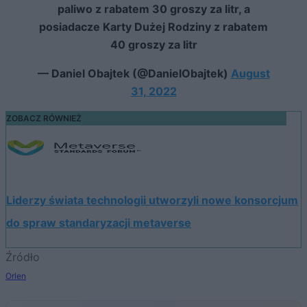
paliwo z rabatem 30 groszy za litr, a
posiadacze Karty Dużej Rodziny z rabatem
40 groszy za litr
— Daniel Obajtek (@DanielObajtek)
August
31, 2022
ZOBACZ RÓWNIEŻ
Liderzy świata technologii utworzyli nowe konsorcjum
do spraw standaryzacji metaverse
Źródło
Orlen