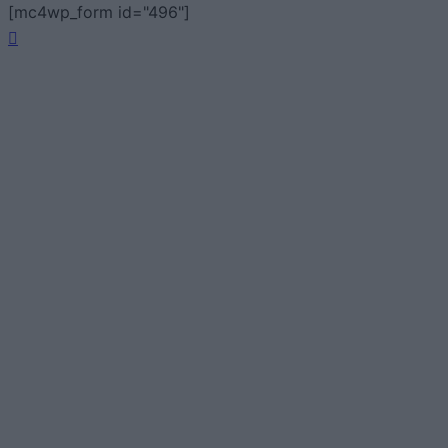
[mc4wp_form id="496"]