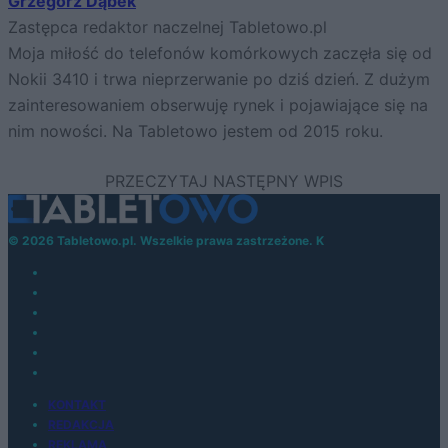
Grzegorz Dąbek
Zastępca redaktor naczelnej Tabletowo.pl
Moja miłość do telefonów komórkowych zaczęła się od
Nokii 3410 i trwa nieprzerwanie po dziś dzień. Z dużym
zainteresowaniem obserwuję rynek i pojawiające się na
nim nowości. Na Tabletowo jestem od 2015 roku.
© 2026 Tabletowo.pl. Wszelkie prawa zastrzeżone. K
KONTAKT
REDAKCJA
REKLAMA