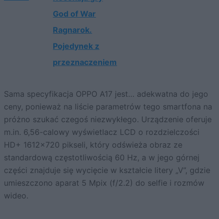
God of War
Ragnarok.
Pojedynek z
przeznaczeniem
Sama specyfikacja OPPO A17 jest… adekwatna do jego
ceny, ponieważ na liście parametrów tego smartfona na
próżno szukać czegoś niezwykłego. Urządzenie oferuje
m.in. 6,56-calowy wyświetlacz LCD o rozdzielczości
HD+ 1612×720 pikseli, który odświeża obraz ze
standardową częstotliwością 60 Hz, a w jego górnej
części znajduje się wycięcie w kształcie litery „V”, gdzie
umieszczono aparat 5 Mpix (f/2.2) do selfie i rozmów
wideo.