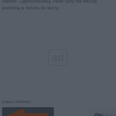
ciemno- i jasnoniebieską. Panel tylny ma fakturę
podobną w dotyku do skóry.
ad
ZOBACZ RÓWNIEŻ