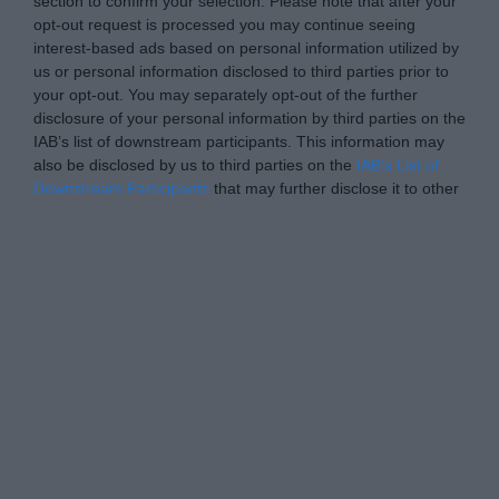
section to confirm your selection. Please note that after your
opt-out request is processed you may continue seeing
interest-based ads based on personal information utilized by
us or personal information disclosed to third parties prior to
your opt-out. You may separately opt-out of the further
disclosure of your personal information by third parties on the
IAB’s list of downstream participants. This information may
also be disclosed by us to third parties on the
IAB’s List of
Downstream Participants
that may further disclose it to other
third parties.
Please note that this website/app uses one or more Google
Personal Data Processing Opt Outs
services and may gather and store information including but
not limited to your visit or usage behaviour. You may click to
I want to opt-out of the Sharing of my
personal data.
grant or deny consent to Google and its third-party tags to
Opted In
use your data for below specified purposes in below Google
consent section.
I want to opt-out of the Sale of my
Personal Data.
Opted In
I want to opt-out of processing my
Personal Data for Targeted Advertising.
Opted In