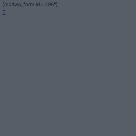
[mc4wp_form id="496"]