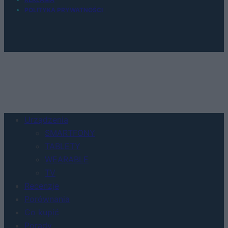
POLITYKA PRYWATNOŚCI
Urządzenia
SMARTFONY
TABLETY
WEARABLE
TV
Recenzje
Porównania
Co kupić
Porady