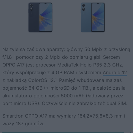
Na tyle są zaś dwa aparaty: główny 50 Mpix z przysłoną
f/1.8 i pomocniczy 2 Mpix do pomiaru głębi. Sercem
OPPO A17 jest procesor MediaTek Helio P35 2,3 GHz,
który współpracuje z 4 GB RAM i systemem
Android 12
z nakładką ColorOS 12.1. Pamięć wbudowana ma zaś
pojemność 64 GB (+ microSD do 1 TB), a całość zasila
akumulator o pojemności 5000 mAh (ładowany przez
port micro USB). Oczywiście nie zabrakło też dual SIM.
Smartfon OPPO A17 ma wymiary 164,2×75,6×8,3 mm i
waży 187 gramów.