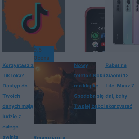
9.5
Ocena
Korzystasz z
Nowy
Rabat na
TikToka?
telefon Nokii
Xiaomi 12
Dostęp do
ma klapkę.
Lite. Masz 7
Twoich
Spodoba się
dni, żeby
danych mają
Twojej babci
skorzystać
ludzie z
całego
świata
Recenzja gry