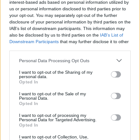
interest-based ads based on personal information utilized by
us or personal information disclosed to third parties prior to
your opt-out. You may separately opt-out of the further
disclosure of your personal information by third parties on the
IAB’s list of downstream participants. This information may
also be disclosed by us to third parties on the
IAB’s List of
Downstream Participants
that may further disclose it to other
Urządzenia
third parties.
SMARTFONY
TABLETY
Please note that this website/app uses one or more Google
Personal Data Processing Opt Outs
services and may gather and store information including but
WEARABLE
not limited to your visit or usage behaviour. You may click to
I want to opt-out of the Sharing of my
TV
personal data.
grant or deny consent to Google and its third-party tags to
Opted In
Recenzje
use your data for below specified purposes in below Google
Porównania
consent section.
I want to opt-out of the Sale of my
Personal Data.
Co kupić
Opted In
Porady
I want to opt-out of processing my
Promocje
Personal Data for Targeted Advertising.
FinTech
Opted In
Hardware PC
I want to opt-out of Collection, Use,