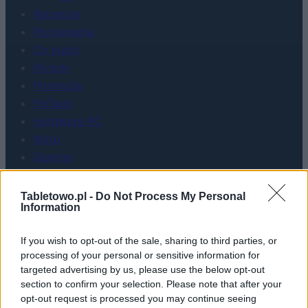
Recenzje
Porównania
Co kupić
Porady
Promocje
FinTech
Hardware PC
Moto
Gaming
AI
Redakcja
Tabletowo.pl -
Do Not Process My Personal
Information
Reklama
Kontakt
If you wish to opt-out of the sale, sharing to third parties, or
processing of your personal or sensitive information for
targeted advertising by us, please use the below opt-out
section to confirm your selection. Please note that after your
opt-out request is processed you may continue seeing