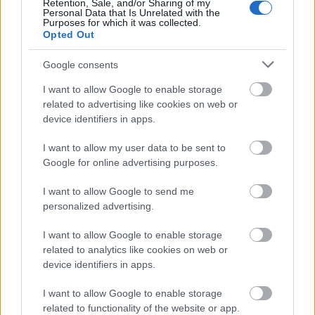
Moto
Retention, Sale, and/or Sharing of my
Personal Data that Is Unrelated with the
Gaming
Purposes for which it was collected.
Opted Out
AI
Redakcja
Google consents
Reklama
I want to allow Google to enable storage
Kontakt
related to advertising like cookies on web or
device identifiers in apps.
Obserwuj nas
I want to allow my user data to be sent to
Google for online advertising purposes.
I want to allow Google to send me
personalized advertising.
I want to allow Google to enable storage
related to analytics like cookies on web or
device identifiers in apps.
Zacznij pisać, żeby zobaczyć wyniki lub przyciśnij ESC,
by zamknąć
I want to allow Google to enable storage
ZOBACZ WSZYSTKIE WYNIKI
related to functionality of the website or app.