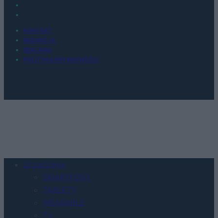
KONTAKT
REDAKCJA
REKLAMA
POLITYKA PRYWATNOŚCI
Urządzenia
SMARTFONY
TABLETY
WEARABLE
TV