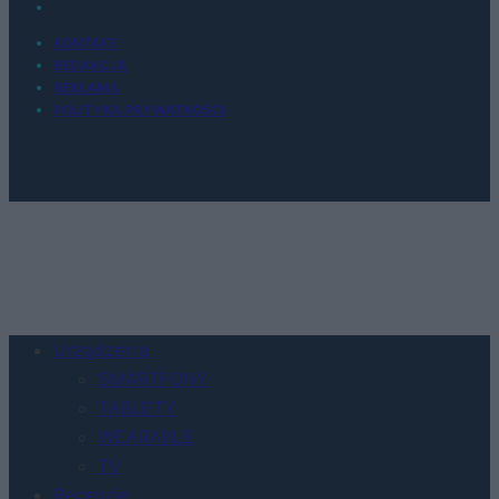
KONTAKT
REDAKCJA
REKLAMA
POLITYKA PRYWATNOŚCI
Urządzenia
SMARTFONY
TABLETY
WEARABLE
TV
Recenzje