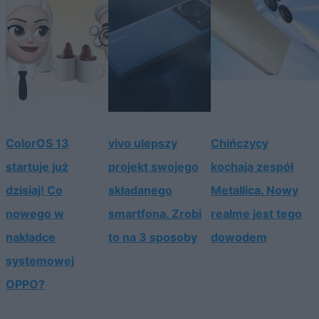
ColorOS 13
vivo ulepszy
Chińczycy
startuje już
projekt swojego
kochają zespół
dzisiaj! Co
składanego
Metallica. Nowy
nowego w
smartfona. Zrobi
realme jest tego
nakładce
to na 3 sposoby
dowodem
systemowej
OPPO?