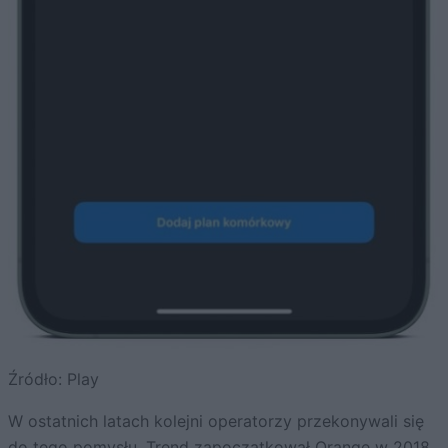
Źródło: Play
W ostatnich latach kolejni operatorzy przekonywali się
do tego pomysłu. Trend zapoczątkował Orange w 2018