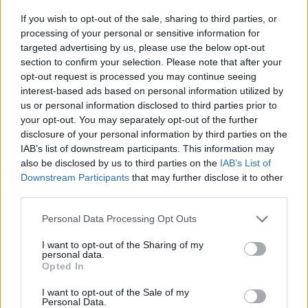
Gaming
If you wish to opt-out of the sale, sharing to third parties, or
AI
processing of your personal or sensitive information for
targeted advertising by us, please use the below opt-out
Redakcja
section to confirm your selection. Please note that after your
Reklama
opt-out request is processed you may continue seeing
Kontakt
interest-based ads based on personal information utilized by
us or personal information disclosed to third parties prior to
your opt-out. You may separately opt-out of the further
disclosure of your personal information by third parties on the
IAB’s list of downstream participants. This information may
also be disclosed by us to third parties on the
IAB’s List of
Downstream Participants
that may further disclose it to other
third parties.
Please note that this website/app uses one or more Google
Personal Data Processing Opt Outs
services and may gather and store information including but
not limited to your visit or usage behaviour. You may click to
I want to opt-out of the Sharing of my
personal data.
Urządzenia
grant or deny consent to Google and its third-party tags to
Opted In
use your data for below specified purposes in below Google
SMARTFONY
consent section.
I want to opt-out of the Sale of my
TABLETY
Personal Data.