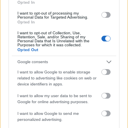
WEARABLE
Opted In
TV
I want to opt-out of processing my
Recenzje
Personal Data for Targeted Advertising.
Opted In
Porównania
Co kupić
I want to opt-out of Collection, Use,
Retention, Sale, and/or Sharing of my
Porady
Personal Data that Is Unrelated with the
Purposes for which it was collected.
Promocje
Opted Out
FinTech
Hardware PC
Google consents
Moto
I want to allow Google to enable storage
Gaming
related to advertising like cookies on web or
AI
device identifiers in apps.
Redakcja
I want to allow my user data to be sent to
Reklama
Google for online advertising purposes.
Kontakt
I want to allow Google to send me
Obserwuj nas
personalized advertising.