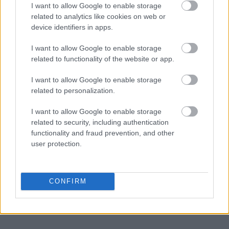
I want to allow Google to enable storage
related to analytics like cookies on web or
device identifiers in apps.
I want to allow Google to enable storage
related to functionality of the website or app.
I want to allow Google to enable storage
Zacznij pisać, żeby zobaczyć wyniki lub przyciśnij ESC,
related to personalization.
by zamknąć
I want to allow Google to enable storage
ZOBACZ WSZYSTKIE WYNIKI
related to security, including authentication
functionality and fraud prevention, and other
SUBSCRIBE
user protection.
A customizable modal perfect for newsletters
[mc4wp_form id="496"]
CONFIRM