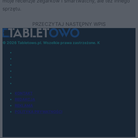
moje recenzje zegarków i smartwatchy, ale też innego
sprzętu.
© 2026 Tabletowo.pl. Wszelkie prawa zastrzeżone. K
KONTAKT
REDAKCJA
REKLAMA
POLITYKA PRYWATNOŚCI