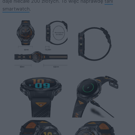
daje niecałe 200 złotych. To więc naprawdę
tani
smartwatch
.