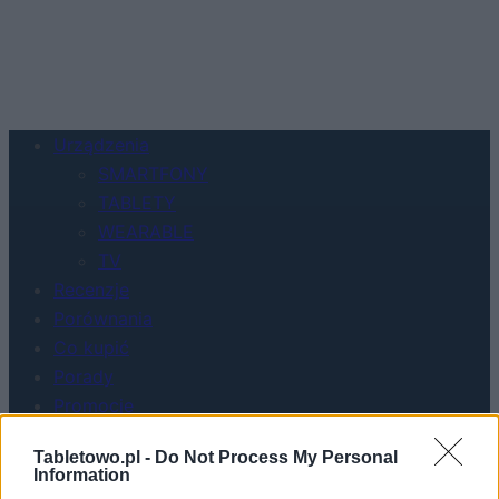
Urządzenia
SMARTFONY
TABLETY
WEARABLE
TV
Recenzje
Porównania
Co kupić
Porady
Promocje
FinTech
Tabletowo.pl -
Do Not Process My Personal
Hardware PC
Information
Moto