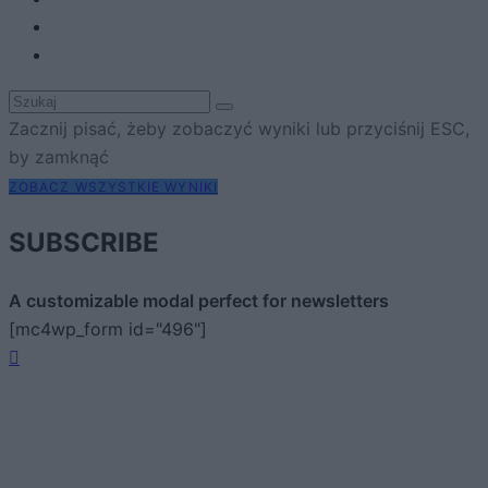
Zacznij pisać, żeby zobaczyć wyniki lub przyciśnij ESC,
by zamknąć
ZOBACZ WSZYSTKIE WYNIKI
SUBSCRIBE
A customizable modal perfect for newsletters
[mc4wp_form id="496"]