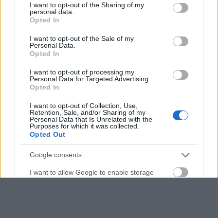
not limited to your visit or usage behaviour. You may click to
I want to opt-out of the Sharing of my
personal data.
grant or deny consent to Google and its third-party tags to
Opted In
use your data for below specified purposes in below Google
consent section.
I want to opt-out of the Sale of my
Personal Data.
Opted In
I want to opt-out of processing my
Personal Data for Targeted Advertising.
Opted In
I want to opt-out of Collection, Use,
Retention, Sale, and/or Sharing of my
Personal Data that Is Unrelated with the
Purposes for which it was collected.
Opted Out
Google consents
I want to allow Google to enable storage
related to advertising like cookies on web or
device identifiers in apps.
I want to allow my user data to be sent to