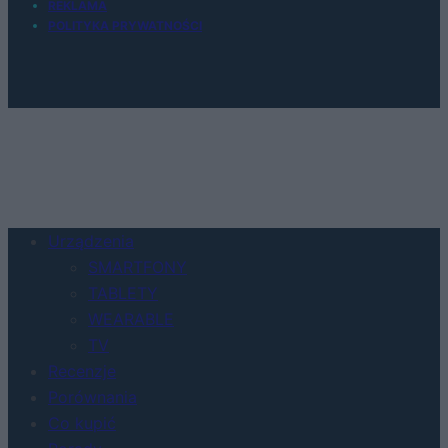
REKLAMA
POLITYKA PRYWATNOŚCI
Urządzenia
SMARTFONY
TABLETY
WEARABLE
TV
Recenzje
Porównania
Co kupić