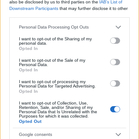
also be disclosed by us to third parties on the
IAB’s List of
Downstream Participants
that may further disclose it to other
third parties.
Please note that this website/app uses one or more Google
Personal Data Processing Opt Outs
services and may gather and store information including but
not limited to your visit or usage behaviour. You may click to
I want to opt-out of the Sharing of my
personal data.
grant or deny consent to Google and its third-party tags to
Opted In
use your data for below specified purposes in below Google
consent section.
I want to opt-out of the Sale of my
Personal Data.
Opted In
I want to opt-out of processing my
Personal Data for Targeted Advertising.
Opted In
I want to opt-out of Collection, Use,
Retention, Sale, and/or Sharing of my
Personal Data that Is Unrelated with the
Purposes for which it was collected.
Opted Out
Google consents