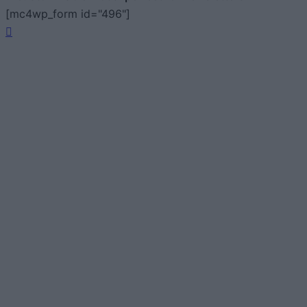
[mc4wp_form id="496"]