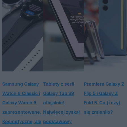
Samsung Galaxy
Tablety z serii
Premiera Galaxy Z
Watch 6 Classic i
Galaxy Tab S9
Flip 5 i Galaxy Z
Galaxy Watch 6
oficjalnie!
Fold 5. Co (i czy)
zaprezentowane.
Najwięcej zyskał
się zmieniło?
Kosmetyczne, ale
podstawowy