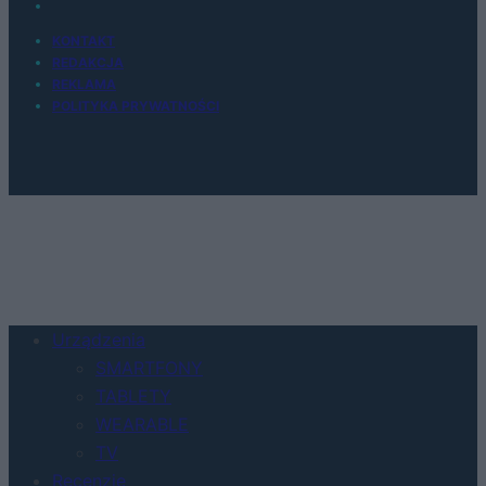
KONTAKT
REDAKCJA
REKLAMA
POLITYKA PRYWATNOŚCI
Urządzenia
SMARTFONY
TABLETY
WEARABLE
TV
Recenzje