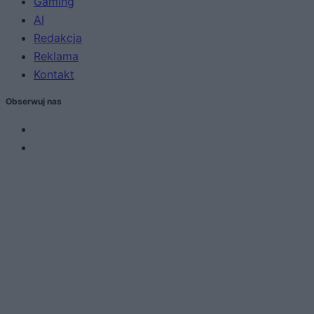
Gaming
AI
Redakcja
Reklama
Kontakt
Obserwuj nas
Zacznij pisać, żeby zobaczyć wyniki lub przyciśnij ESC,
by zamknąć
ZOBACZ WSZYSTKIE WYNIKI