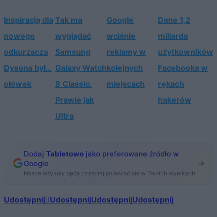
Inspiracją dla
Tak ma
Google
Dane 1,2
nowego
wyglądać
wciśnie
miliarda
odkurzacza
Samsung
reklamy w
użytkowników
Dysona był…
Galaxy Watch
kolejnych
Facebooka w
ołówek
8 Classic.
miejscach
rękach
Prawie jak
hakerów
Ultra
Dodaj
Tabletowo
jako preferowane źródło w
Google
Nasze artykuły będą częściej pojawiać się w Twoich wynikach
Udostępnij
Udostępnij
Udostępnij
Udostępnij