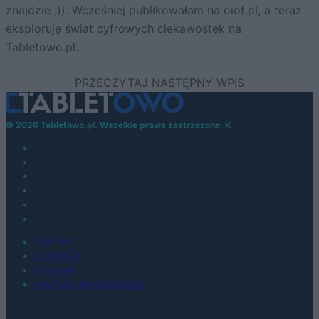
znajdzie ;)). Wcześniej publikowałam na oiot.pl, a teraz
eksploruję świat cyfrowych ciekawostek na
Tabletowo.pl.
© 2026 Tabletowo.pl. Wszelkie prawa zastrzeżone. K
KONTAKT
REDAKCJA
REKLAMA
POLITYKA PRYWATNOŚCI