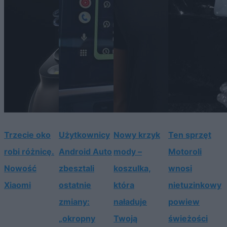
Trzecie oko
Użytkownicy
Nowy krzyk
Ten sprzęt
robi różnicę.
Android Auto
mody –
Motoroli
Nowość
zbesztali
koszulka,
wnosi
Xiaomi
ostatnie
która
nietuzinkowy
zmiany:
naładuje
powiew
„okropny
Twoją
świeżości