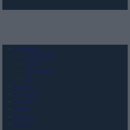
Urządzenia
SMARTFONY
TABLETY
WEARABLE
TV
Recenzje
Porównania
Co kupić
Porady
Promocje
FinTech