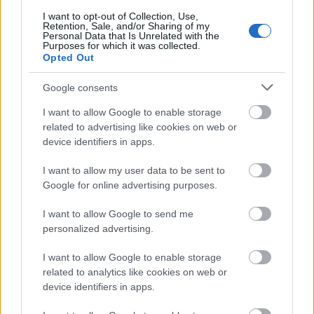
W odpowiedzi na zarzuty założyciel Midjourney, David
I want to opt-out of Collection, Use,
Holz, podkreśla, że obecna wersja to dopiero początek
Retention, Sale, and/or Sharing of my
Personal Data that Is Unrelated with the
drogi. Startup ma ambitne plany, bo celem jest
Purposes for which it was collected.
stworzenie modeli zdolnych do symulacji otwartego
Opted Out
świata w czasie rzeczywistym.
Google consents
Dodaj
Tabletowo
jako preferowane źródło w
I want to allow Google to enable storage
Google
related to advertising like cookies on web or
Nasze artykuły będą częściej pojawiać się w Twoich wynikach
device identifiers in apps.
I want to allow my user data to be sent to
Udostępnij
Udostępnij
Udostępnij
Udostępnij
Google for online advertising purposes.
I want to allow Google to send me
personalized advertising.
I want to allow Google to enable storage
Piotr Bukański
related to analytics like cookies on web or
Fan niemal wszystkiego związanego z technologią, a w
device identifiers in apps.
szczególności urządzeń wearable. Możecie tu trafić na