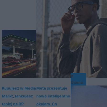
9
Ocena
Kupujesz w Media
Meta prezentuje
Markt, tankujesz
nowe inteligentne
taniej na BP
okulary. Co