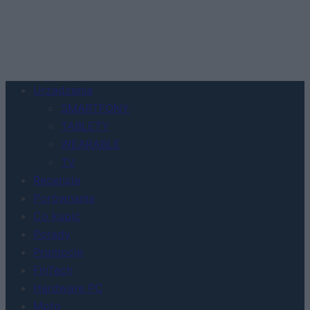
Urządzenia
SMARTFONY
TABLETY
WEARABLE
TV
Recenzje
Porównania
Co kupić
Porady
Promocje
FinTech
Hardware PC
Moto