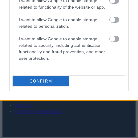
moje recenzje zegarków i smartwatchy, ale też innego
I want to allow Google to enable storage
related to functionality of the website or app.
sprzętu.
I want to allow Google to enable storage
related to personalization.
I want to allow Google to enable storage
© 2026 Tabletowo.pl. Wszelkie prawa zastrzeżone. K
related to security, including authentication
functionality and fraud prevention, and other
user protection.
CONFIRM
KONTAKT
REDAKCJA
REKLAMA
POLITYKA PRYWATNOŚCI