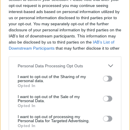
opt-out request is processed you may continue seeing
do 80°C!
interest-based ads based on personal information utilized by
us or personal information disclosed to third parties prior to
your opt-out. You may separately opt-out of the further
Co wspólnego z tym wszystkim ma
disclosure of your personal information by third parties on the
IAB’s list of downstream participants. This information may
Disney?
also be disclosed by us to third parties on the
IAB’s List of
Downstream Participants
that may further disclose it to other
third parties.
W sieci po raz kolejny
przypomiano
o tym, że
Please note that this website/app uses one or more Google
Midjourney znalazło się na celowniku wielkich
Personal Data Processing Opt Outs
services and may gather and store information including but
koncernów medialnych, m.in. Disney i Universal, które
not limited to your visit or usage behaviour. You may click to
I want to opt-out of the Sharing of my
wystąpiły z pozwem przeciwko startupowi, wskazując
personal data.
grant or deny consent to Google and its third-party tags to
Opted In
m.in. właśnie na funkcję generowania wideo jako powód
use your data for below specified purposes in below Google
consent section.
do niepokoju. Obie firmy zarzucają Midjourney
I want to opt-out of the Sale of my
Personal Data.
naruszanie praw autorskich, argumentując, że system
Opted In
może produkować nielicencjonowane kopie chronionych
I want to opt-out of processing my
przez prawo autorskie treści.
Personal Data for Targeted Advertising.
Opted In