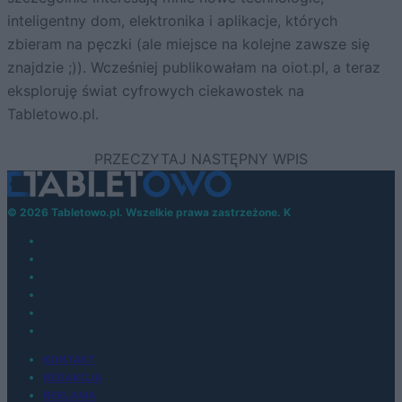
inteligentny dom, elektronika i aplikacje, których
zbieram na pęczki (ale miejsce na kolejne zawsze się
znajdzie ;)). Wcześniej publikowałam na oiot.pl, a teraz
eksploruję świat cyfrowych ciekawostek na
Tabletowo.pl.
© 2026 Tabletowo.pl. Wszelkie prawa zastrzeżone. K
KONTAKT
REDAKCJA
REKLAMA