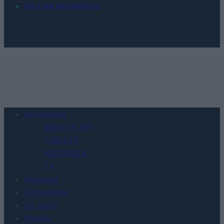
POLITYKA PRYWATNOŚCI
Urządzenia
SMARTFONY
TABLETY
WEARABLE
TV
Recenzje
Porównania
Co kupić
Porady