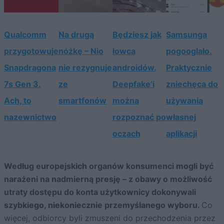
Qualcomm
Na drugą
Będziesz jak
Samsunga
przygotowuje
nóżkę – Nio
łowca
pogooglało.
Snapdragona
nie rezygnuje
androidów.
Praktycznie
7s Gen 3.
ze
Deepfake’i
zniechęca do
Ach, to
smartfonów
można
używania
nazewnictwo
rozpoznać po
własnej
oczach
aplikacji
Według europejskich organów konsumenci mogli być
narażeni na nadmierną presję – z obawy o możliwość
utraty dostępu do konta użytkownicy dokonywali
szybkiego, niekoniecznie przemyślanego wyboru.
Co
więcej, odbiorcy byli zmuszeni do przechodzenia przez