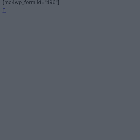
[mc4wp_form id="496"]