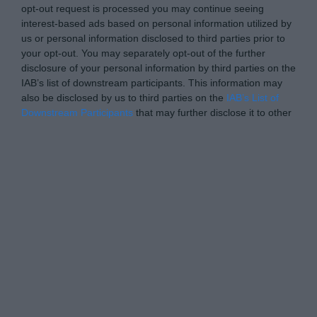
opt-out request is processed you may continue seeing
interest-based ads based on personal information utilized by
us or personal information disclosed to third parties prior to
your opt-out. You may separately opt-out of the further
disclosure of your personal information by third parties on the
IAB’s list of downstream participants. This information may
also be disclosed by us to third parties on the
IAB’s List of
Downstream Participants
that may further disclose it to other
third parties.
Please note that this website/app uses one or more Google
Personal Data Processing Opt Outs
services and may gather and store information including but
not limited to your visit or usage behaviour. You may click to
I want to opt-out of the Sharing of my
personal data.
grant or deny consent to Google and its third-party tags to
Opted In
use your data for below specified purposes in below Google
consent section.
I want to opt-out of the Sale of my
Personal Data.
Opted In
I want to opt-out of processing my
Personal Data for Targeted Advertising.
Opted In