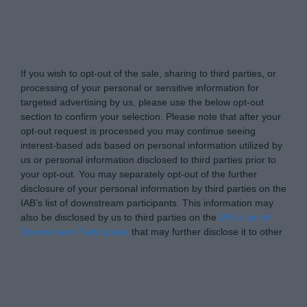
Tabletowo.pl -
Do Not Process My Personal
Information
If you wish to opt-out of the sale, sharing to third parties, or
processing of your personal or sensitive information for
targeted advertising by us, please use the below opt-out
section to confirm your selection. Please note that after your
opt-out request is processed you may continue seeing
interest-based ads based on personal information utilized by
us or personal information disclosed to third parties prior to
your opt-out. You may separately opt-out of the further
disclosure of your personal information by third parties on the
IAB’s list of downstream participants. This information may
also be disclosed by us to third parties on the
IAB’s List of
Downstream Participants
that may further disclose it to other
third parties.
Please note that this website/app uses one or more Google
Personal Data Processing Opt Outs
services and may gather and store information including but
not limited to your visit or usage behaviour. You may click to
I want to opt-out of the Sharing of my