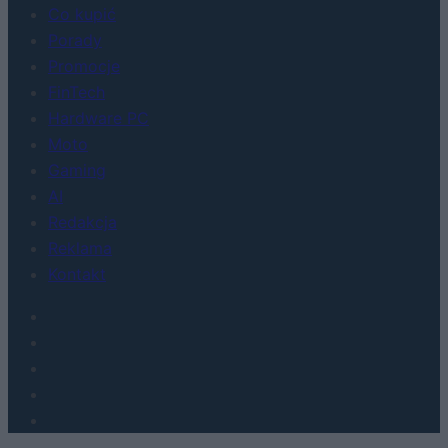
Co kupić
Porady
Promocje
FinTech
Hardware PC
Moto
Gaming
AI
Redakcja
Reklama
Kontakt