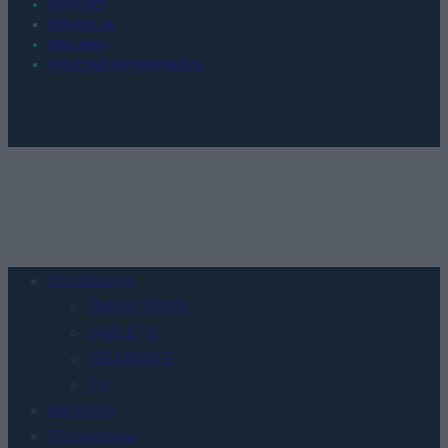
KONTAKT
REDAKCJA
REKLAMA
POLITYKA PRYWATNOŚCI
Urządzenia
SMARTFONY
TABLETY
WEARABLE
TV
Recenzje
Porównania