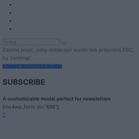
Zacznij pisać, żeby zobaczyć wyniki lub przyciśnij ESC,
by zamknąć
ZOBACZ WSZYSTKIE WYNIKI
SUBSCRIBE
A customizable modal perfect for newsletters
[mc4wp_form id="496"]