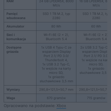
RAM
24 GB LPDDR5X, 8000
16 GB LPDDR5X, 64
Mt/s
Mt/s
Pamięć
SSD 1 TB M.2, typ
SSD 1 TB M.2, typ
wbudowana
2280
2280
Akumulator
80 Wh
60 Wh
Sieć i
Wi-Fi 6E (2 x 2),
Wi-Fi 6E (2 x 2),
komunikacja
Bluetooth 5.4
Bluetooth 5.4
Dostępne
1x USB 4 Typu-C ze
2x USB 3.2 Typ-C z
gniazda
wsparciem Display
wsparciem Display
Port 2.1/ PD 3.0/
Port 2.1/ PD 3.0,
Thunderbolt 4,
1x wejście na karty
1x USB 3.2 Typ-C,
micro SD,
1x wejście na karty
1x gniazdo
micro SD,
słuchawkowe 3,5 m
1x gniazdo
słuchawkowe 3,5 mm
Wymiary
290,8×121,5×50,7 mm
290,8×121,5×50,7 
Waga
670 gramów
715 gramów
Opracowano na podstawie:
Xbox