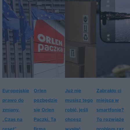
Europejskie
Orlen
Już nie
Zabrakło ci
prawo do
pozbędzie
musisz tego
miejsca w
zmiany.
się Orlen
robić, jeśli
smartfonie?
„Czas na
Paczki. Ta
chcesz
To rozwiąże
reset”
firma
wysłać
problem raz