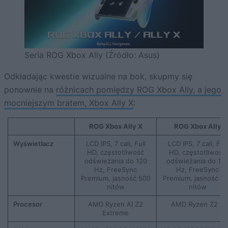
Seria ROG Xbox Ally (Źródło: Asus)
Odkładając kwestie wizualne na bok, skupmy się
ponownie na
różnicach pomiędzy ROG Xbox Ally, a jego
mocniejszym bratem, Xbox Ally X
:
ROG Xbox Ally X
ROG Xbox Ally
Wyświetlacz
LCD IPS, 7 cali, Full
LCD IPS, 7 cali, Full
HD, częstotliwość
HD, częstotliwość
odświeżania do 120
odświeżania do 12
Hz, FreeSync
Hz, FreeSync
Premium, jasność 500
Premium, jasność 5
nitów
nitów
Procesor
AMD Ryzen AI Z2
AMD Ryzen Z2 A
Extreme