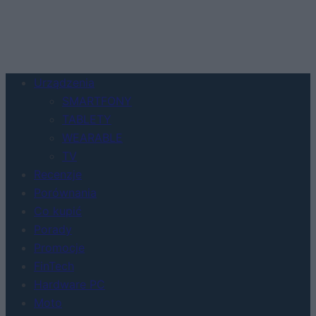
Urządzenia
SMARTFONY
TABLETY
WEARABLE
TV
Recenzje
Porównania
Co kupić
Porady
Promocje
FinTech
Hardware PC
Moto