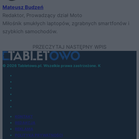
Mateusz Budzeń
Redaktor, Prowadzący dział Moto
Miłośnik smukłych laptopów, zgrabnych smartfonów i
szybkich samochodów.
© 2026 Tabletowo.pl. Wszelkie prawa zastrzeżone. K
KONTAKT
REDAKCJA
REKLAMA
POLITYKA PRYWATNOŚCI