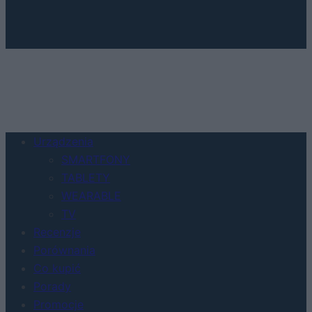
Urządzenia
SMARTFONY
TABLETY
WEARABLE
TV
Recenzje
Porównania
Co kupić
Porady
Promocje