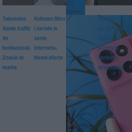
8.7
Ocena
Tajemnice
Kultowe filmy
Świadectwo
Apple trafiły
i seriale w
się przydaje?
do
cenie
W nowej
konkurencji.
internetu.
promocji
Znacie tę
Nowa oferta
Lenovo z
markę
pewnością