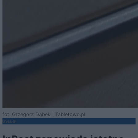
fot. Grzegorz Dąbek | Tabletowo.pl
USŁUGI