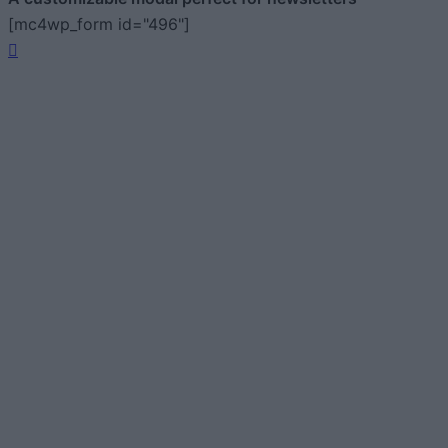
[mc4wp_form id="496"]