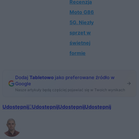
Recenzja
Moto G86
5G. Niezły
sprzęt w
świetnej
formie
Dodaj
Tabletowo
jako preferowane źródło w
Google
Nasze artykuły będą częściej pojawiać się w Twoich wynikach
Udostępnij
Udostępnij
Udostępnij
Udostępnij