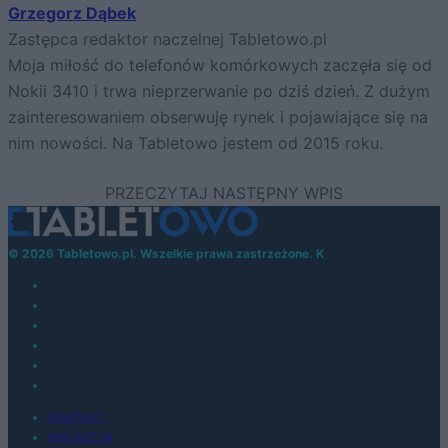
Grzegorz Dąbek
Zastępca redaktor naczelnej Tabletowo.pl
Moja miłość do telefonów komórkowych zaczęła się od
Nokii 3410 i trwa nieprzerwanie po dziś dzień. Z dużym
zainteresowaniem obserwuję rynek i pojawiające się na
nim nowości. Na Tabletowo jestem od 2015 roku.
© 2026 Tabletowo.pl. Wszelkie prawa zastrzeżone. K
KONTAKT
REDAKCJA