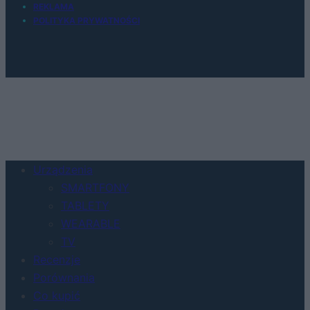
REKLAMA
POLITYKA PRYWATNOŚCI
Urządzenia
SMARTFONY
TABLETY
WEARABLE
TV
Recenzje
Porównania
Co kupić