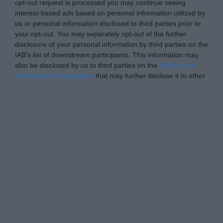
opt-out request is processed you may continue seeing
interest-based ads based on personal information utilized by
us or personal information disclosed to third parties prior to
your opt-out. You may separately opt-out of the further
disclosure of your personal information by third parties on the
IAB’s list of downstream participants. This information may
also be disclosed by us to third parties on the
IAB’s List of
Downstream Participants
that may further disclose it to other
third parties.
Please note that this website/app uses one or more Google
Personal Data Processing Opt Outs
services and may gather and store information including but
not limited to your visit or usage behaviour. You may click to
I want to opt-out of the Sharing of my
personal data.
grant or deny consent to Google and its third-party tags to
Opted In
use your data for below specified purposes in below Google
consent section.
I want to opt-out of the Sale of my
Personal Data.
Opted In
I want to opt-out of processing my
Personal Data for Targeted Advertising.
Opted In