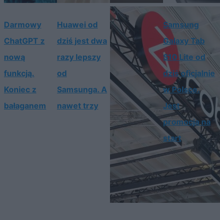
Darmowy
Huawei od
Samsung
ChatGPT z
dziś jest dwa
Galaxy Tab
nową
razy lepszy
S10 Lite od
funkcją.
od
dziś oficjalnie
Koniec z
Samsunga. A
w Polsce.
bałaganem
nawet trzy
Jest
promocja na
start