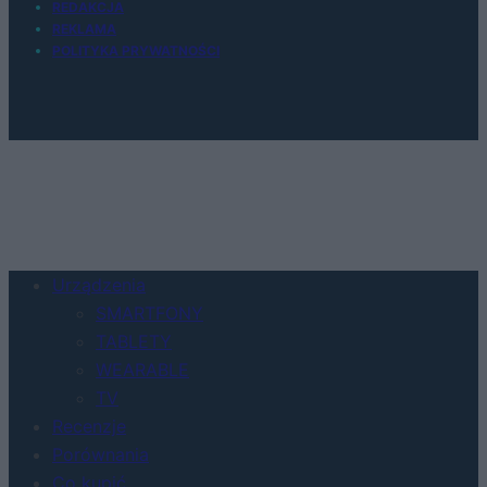
REDAKCJA
REKLAMA
POLITYKA PRYWATNOŚCI
Urządzenia
SMARTFONY
TABLETY
WEARABLE
TV
Recenzje
Porównania
Co kupić