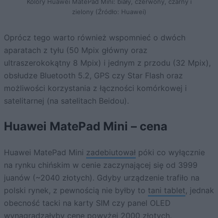
Kolory Huawei MatePad Mini: biały, czerwony, czarny i
zielony (Źródło: Huawei)
Oprócz tego warto również wspomnieć o dwóch
aparatach z tyłu (50 Mpix główny oraz
ultraszerokokątny 8 Mpix) i jednym z przodu (32 Mpix),
obsłudze Bluetooth 5.2, GPS czy Star Flash oraz
możliwości korzystania z łączności komórkowej i
satelitarnej (na satelitach Beidou).
Huawei MatePad Mini – cena
Huawei MatePad Mini
zadebiutował
póki co wyłącznie
na rynku chińskim w cenie zaczynającej się od 3999
juanów (~2040 złotych). Gdyby urządzenie trafiło na
polski rynek, z pewnością nie byłby to
tani tablet
, jednak
obecność tacki na karty SIM czy panel OLED
wynagradzałyby cenę powyżej 2000 złotych.