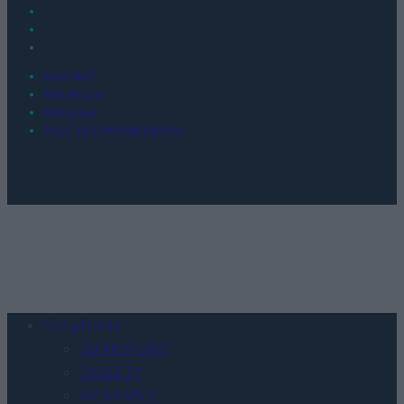
KONTAKT
REDAKCJA
REKLAMA
POLITYKA PRYWATNOŚCI
Urządzenia
SMARTFONY
TABLETY
WEARABLE