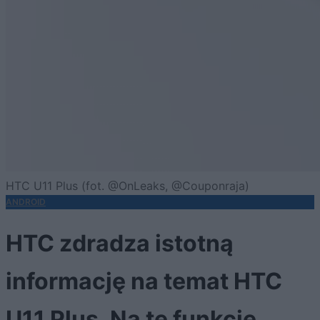
HTC U11 Plus (fot. @OnLeaks, @Couponraja)
ANDROID
HTC zdradza istotną
informację na temat HTC
U11 Plus. Na tę funkcję