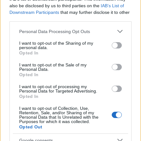
also be disclosed by us to third parties on the
IAB’s List of
Downstream Participants
that may further disclose it to other
third parties.
Please note that this website/app uses one or more Google
Personal Data Processing Opt Outs
services and may gather and store information including but
not limited to your visit or usage behaviour. You may click to
I want to opt-out of the Sharing of my
personal data.
grant or deny consent to Google and its third-party tags to
Opted In
use your data for below specified purposes in below Google
consent section.
I want to opt-out of the Sale of my
Personal Data.
Opted In
I want to opt-out of processing my
Personal Data for Targeted Advertising.
Opted In
I want to opt-out of Collection, Use,
Retention, Sale, and/or Sharing of my
Personal Data that Is Unrelated with the
Purposes for which it was collected.
Opted Out
Google consents