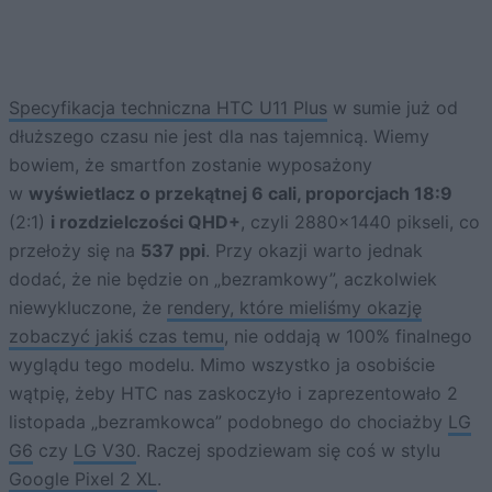
Specyfikacja techniczna HTC U11 Plus
w sumie już od
dłuższego czasu nie jest dla nas tajemnicą. Wiemy
bowiem, że smartfon zostanie wyposażony
w
wyświetlacz o przekątnej 6 cali, proporcjach 18:9
(2:1)
i rozdzielczości QHD+
, czyli 2880×1440 pikseli, co
przełoży się na
537 ppi
. Przy okazji warto jednak
dodać, że nie będzie on „bezramkowy”, aczkolwiek
niewykluczone, że
rendery, które mieliśmy okazję
zobaczyć jakiś czas temu
, nie oddają w 100% finalnego
wyglądu tego modelu. Mimo wszystko ja osobiście
wątpię, żeby HTC nas zaskoczyło i zaprezentowało 2
listopada „bezramkowca” podobnego do chociażby
LG
G6
czy
LG V30
. Raczej spodziewam się coś w stylu
Google Pixel 2 XL
.