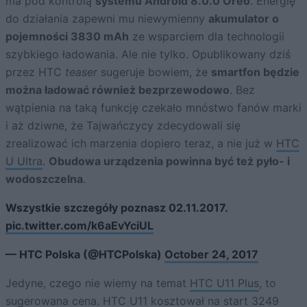
ma pod kontrolą
systemu Android 8.0.0 Oreo
. Energię
do działania zapewni mu niewymienny
akumulator o
pojemności 3830 mAh
ze wsparciem dla technologii
szybkiego ładowania. Ale nie tylko. Opublikowany dziś
przez HTC
teaser
sugeruje bowiem, że
smartfon będzie
można ładować również bezprzewodowo
. Bez
wątpienia na taką funkcję czekało mnóstwo fanów marki
i aż dziwne, że Tajwańczycy zdecydowali się
zrealizować ich marzenia dopiero teraz, a nie już w
HTC
U Ultra
.
Obudowa urządzenia powinna być też pyło- i
wodoszczelna
.
Wszystkie szczegóły poznasz 02.11.2017.
pic.twitter.com/k6aEvYciUL
— HTC Polska (@HTCPolska)
October 24, 2017
Jedyne, czego nie wiemy na temat
HTC U11 Plus
, to
sugerowana cena.
HTC U11
kosztował na start 3249