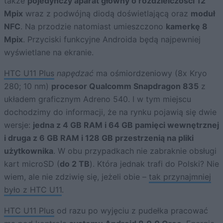
także
pojedynczy aparat główny o rozdzielczości 12
Mpix
wraz z podwójną diodą doświetlającą oraz
moduł
NFC
. Na przodzie natomiast umieszczono
kamerkę 8
Mpix
. Przyciski funkcyjne Androida będą najpewniej
wyświetlane na ekranie.
HTC U11 Plus
napędzać
ma ośmiordzeniowy (8x Kryo
280; 10 nm)
procesor Qualcomm Snapdragon 835
z
układem graficznym Adreno 540. I w tym miejscu
dochodzimy do informacji, że na rynku pojawią się dwie
wersje:
jedna z 4 GB RAM i 64 GB pamięci wewnętrznej
i druga z 6 GB RAM i 128 GB przestrzenią na pliki
użytkownika
. W obu przypadkach nie zabraknie obsługi
kart microSD (
do 2 TB
). Która jednak trafi do Polski? Nie
wiem, ale nie zdziwię się, jeżeli obie –
tak przynajmniej
było z HTC U11
.
HTC U11 Plus
od razu po wyjęciu z pudełka pracować