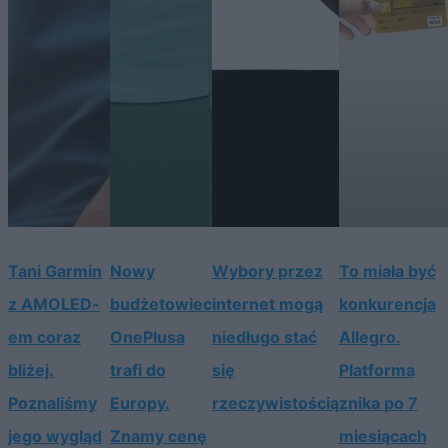
Tani Garmin
Nowy
Wybory przez
To miała być
z AMOLED-
budżetowiec
internet mogą
konkurencja
em coraz
OnePlusa
niedługo stać
Allegro.
bliżej.
trafi do
się
Platforma
Poznaliśmy
Europy.
rzeczywistością
znika po 7
jego wygląd
Znamy cenę
miesiącach