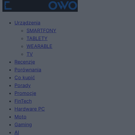
Urządzenia
SMARTFONY
TABLETY
WEARABLE
TV
Recenzje
Porównania
Co kupić
Porady
Promocje
FinTech
Hardware PC
Moto
Gaming
AI