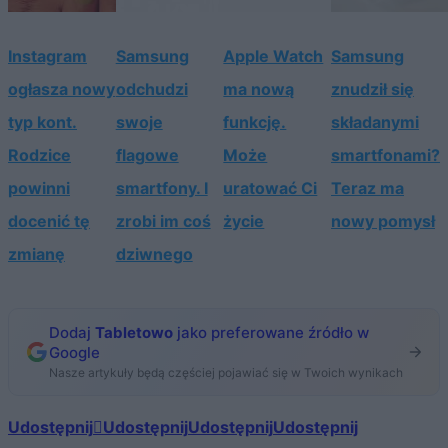
Instagram
Samsung
Apple Watch
Samsung
ogłasza nowy
odchudzi
ma nową
znudził się
typ kont.
swoje
funkcję.
składanymi
Rodzice
flagowe
Może
smartfonami?
powinni
smartfony. I
uratować Ci
Teraz ma
docenić tę
zrobi im coś
życie
nowy pomysł
zmianę
dziwnego
Dodaj
Tabletowo
jako preferowane źródło w
Google
Nasze artykuły będą częściej pojawiać się w Twoich wynikach
Udostępnij
Udostępnij
Udostępnij
Udostępnij