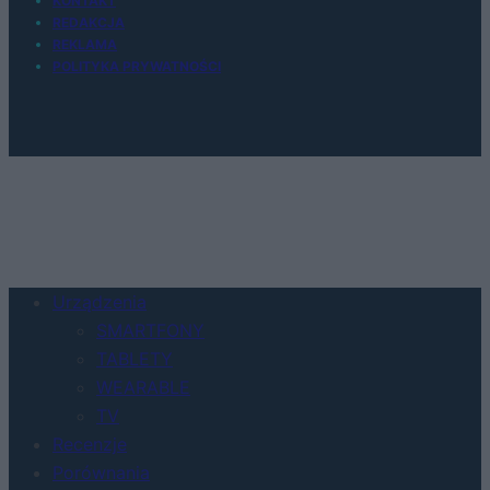
KONTAKT
REDAKCJA
REKLAMA
POLITYKA PRYWATNOŚCI
Urządzenia
SMARTFONY
TABLETY
WEARABLE
TV
Recenzje
Porównania