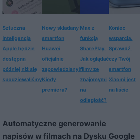
Sztuczna
Nowy składany
Max z
Koniec
inteligencja
smartfon
funkcją
wsparcia.
Apple będzie
Huawei
SharePlay.
Sprawdź,
dostępna
oficjalnie
Jak oglądać
czy Twój
później niż się
zapowiedziany!
filmy ze
smartfon
spodziewaliśmy
Kiedy
znajomymi
Xiaomi jest
premiera?
na
na liście
odległość?
Automatyczne generowanie
napisów w filmach na Dysku Google