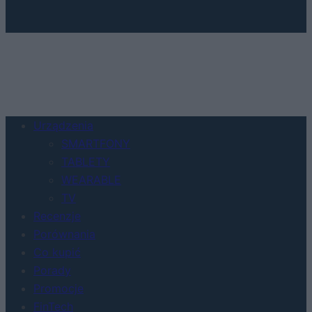
Urządzenia
SMARTFONY
TABLETY
WEARABLE
TV
Recenzje
Porównania
Co kupić
Porady
Promocje
FinTech