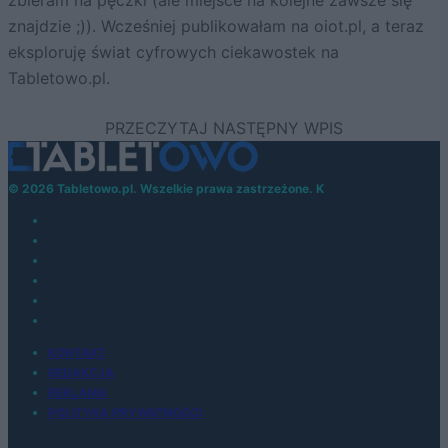
zbieram na pęczki (ale miejsce na kolejne zawsze się
znajdzie ;)). Wcześniej publikowałam na oiot.pl, a teraz
eksploruję świat cyfrowych ciekawostek na
Tabletowo.pl.
© 2026 Tabletowo.pl. Wszelkie prawa zastrzeżone. K
KONTAKT
REDAKCJA
REKLAMA
POLITYKA PRYWATNOŚCI