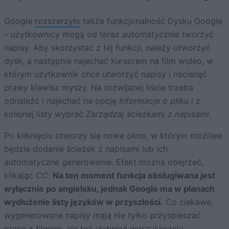
Google
rozszerzyło
także funkcjonalność Dysku Google
– użytkownicy mogą od teraz automatycznie tworzyć
napisy. Aby skorzystać z tej funkcji, należy otworzyć
dysk, a następnie najechać kursorem na film wideo, w
którym użytkownik chce utworzyć napisy i nacisnąć
prawy klawisz myszy. Na rozwijanej liście trzeba
odnaleźć i najechać na opcję
Informacje o pliku
i z
kolejnej listy wybrać
Zarządzaj ścieżkami z napisami
.
Po kliknięciu otworzy się nowe okno, w którym możliwe
będzie dodanie ścieżek z napisami lub ich
automatyczne generowanie. Efekt można obejrzeć,
klikając
CC
.
Na ten moment funkcja obsługiwana jest
wyłącznie po angielsku, jednak Google ma w planach
wydłużenie listy języków w przyszłości.
Co ciekawe,
wygenerowane napisy mają nie tylko przyspieszać
pracę z filmem, ale też ułatwiać wyszukiwanie