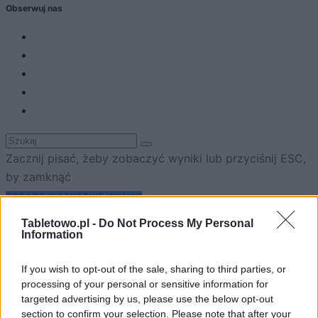
Obserwuj nas
Zacznij pisać, żeby zobaczyć wyniki lub przyciśnij ESC,
by zamknąć
ZOBACZ WSZYSTKIE WYNIKI
Tabletowo.pl -
Do Not Process My Personal
SUBSCRIBE
Information
If you wish to opt-out of the sale, sharing to third parties, or
A customizable modal perfect for newsletters
processing of your personal or sensitive information for
[mc4wp_form id="496"]
targeted advertising by us, please use the below opt-out
section to confirm your selection. Please note that after your