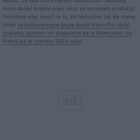
wprost, że
lista może nie być ostateczna i Samsung
może dodać kolejne kraje, wraz ze wzrostem produkcji
.
Pozostaje więc liczyć na to, że faktycznie tak się stanie
(choć
na konkurencyjne gogle Apple Vision Pro nadal
czekamy, pomimo ich pojawienia się w Niemczech czy
Francji już w czerwcu 2024 roku
).
ad