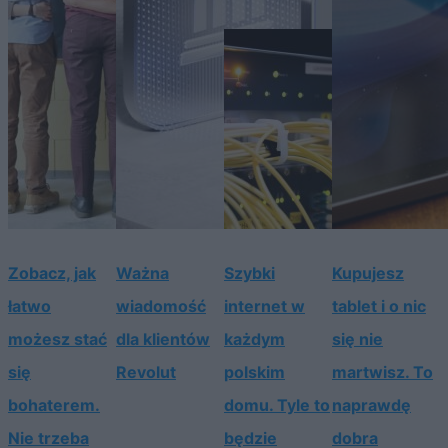
Zobacz, jak
Ważna
Szybki
Kupujesz
łatwo
wiadomość
internet w
tablet i o nic
możesz stać
dla klientów
każdym
się nie
się
Revolut
polskim
martwisz. To
bohaterem.
domu. Tyle to
naprawdę
Nie trzeba
będzie
dobra