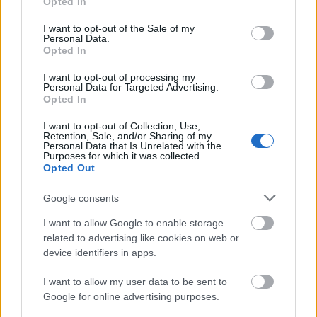
Opted In
use your data for below specified purposes in below Google
SMARTFONY
consent section.
I want to opt-out of the Sale of my
TABLETY
Personal Data.
Opted In
WEARABLE
TV
I want to opt-out of processing my
Personal Data for Targeted Advertising.
Recenzje
Opted In
Porównania
I want to opt-out of Collection, Use,
Co kupić
Retention, Sale, and/or Sharing of my
Porady
Personal Data that Is Unrelated with the
Purposes for which it was collected.
Promocje
Opted Out
FinTech
Google consents
Hardware PC
Moto
I want to allow Google to enable storage
Gaming
related to advertising like cookies on web or
device identifiers in apps.
AI
Redakcja
I want to allow my user data to be sent to
Reklama
Google for online advertising purposes.
Kontakt