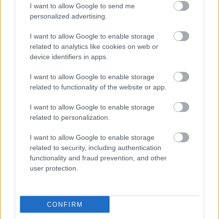
I want to allow Google to send me
Obserwuj nas
personalized advertising.
I want to allow Google to enable storage
related to analytics like cookies on web or
device identifiers in apps.
I want to allow Google to enable storage
related to functionality of the website or app.
I want to allow Google to enable storage
related to personalization.
Zacznij pisać, żeby zobaczyć wyniki lub przyciśnij ESC,
by zamknąć
I want to allow Google to enable storage
ZOBACZ WSZYSTKIE WYNIKI
related to security, including authentication
functionality and fraud prevention, and other
SUBSCRIBE
user protection.
A customizable modal perfect for newsletters
CONFIRM
[mc4wp_form id="496"]