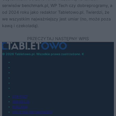
serwisów benchmark.pl, WP Tech czy dobreprogramy, a
od 2024 roku jako redaktor Tabletowo.pl. Twierdzi, że
we wszystkim najważniejszy jest umiar (no, może poza
kawą i czekoladą).
© 2026 Tabletowo.pl. Wszelkie prawa zastrzeżone. K
KONTAKT
REDAKCJA
REKLAMA
POLITYKA PRYWATNOŚCI