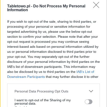
FinTech
Tabletowo.pl -
Do Not Process My Personal
Hardware PC
Information
Moto
Gaming
If you wish to opt-out of the sale, sharing to third parties, or
processing of your personal or sensitive information for
AI
targeted advertising by us, please use the below opt-out
Redakcja
section to confirm your selection. Please note that after your
Reklama
opt-out request is processed you may continue seeing
Kontakt
interest-based ads based on personal information utilized by
us or personal information disclosed to third parties prior to
your opt-out. You may separately opt-out of the further
disclosure of your personal information by third parties on the
IAB’s list of downstream participants. This information may
also be disclosed by us to third parties on the
IAB’s List of
Downstream Participants
that may further disclose it to other
third parties.
Please note that this website/app uses one or more Google
Personal Data Processing Opt Outs
services and may gather and store information including but
not limited to your visit or usage behaviour. You may click to
I want to opt-out of the Sharing of my
personal data.
grant or deny consent to Google and its third-party tags to
Urządzenia