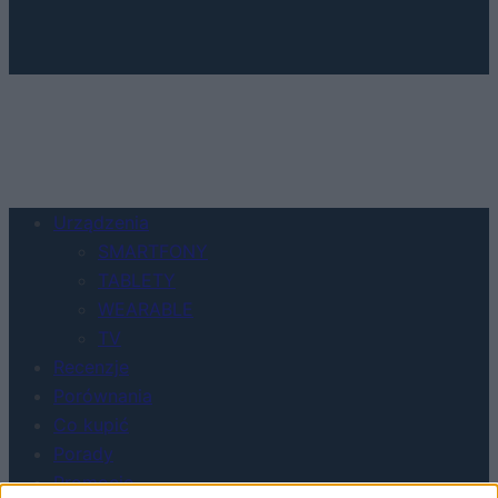
Urządzenia
SMARTFONY
TABLETY
WEARABLE
TV
Recenzje
Porównania
Co kupić
Porady
Promocje