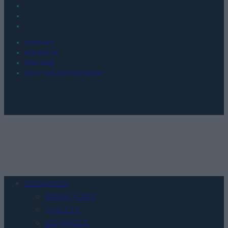
KONTAKT
REDAKCJA
REKLAMA
POLITYKA PRYWATNOŚCI
Urządzenia
SMARTFONY
TABLETY
WEARABLE