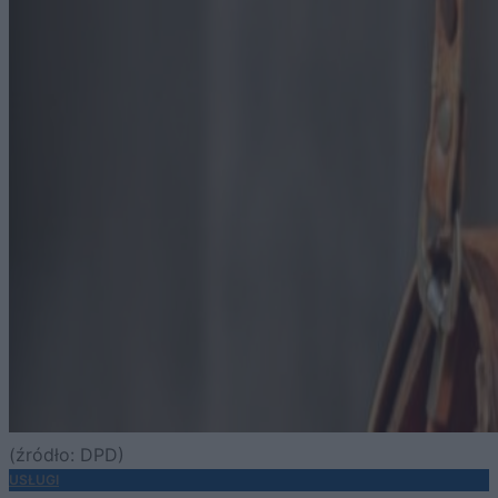
(źródło: DPD)
USŁUGI