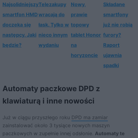
Najsolidniejszy
Telezakupy
Nowy,
Składane
smartfon HMD
wracają do
prawie
smartfony
doczeka się
łask. Tylko w
topowy
już nie robią
następcy. Jaki
nieco innym
tablet Honor
furory?
będzie?
wydaniu
na
Raport
horyzoncie
ujawnia
spadki
Automaty paczkowe DPD z
klawiaturą i inne nowości
Już w ciągu przyszłego roku
DPD ma zamiar
zainstalować około 3 tysiące nowych maszyn
paczkowych w zupełnie innej odsłonie.
Automaty te