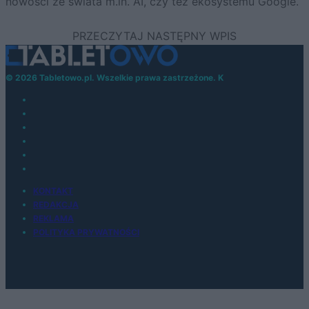
nowości ze świata m.in. AI, czy też ekosystemu Google.
© 2026 Tabletowo.pl. Wszelkie prawa zastrzeżone. K
KONTAKT
REDAKCJA
REKLAMA
POLITYKA PRYWATNOŚCI