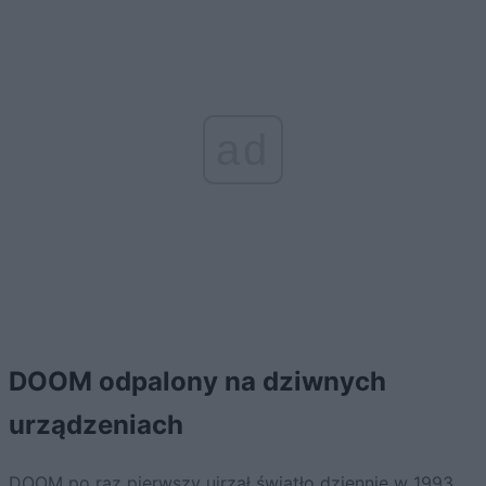
ad
DOOM odpalony na dziwnych
urządzeniach
DOOM po raz pierwszy ujrzał światło dziennie w 1993