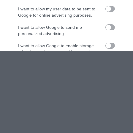
I want to allow my user data to be sent to
Google for online advertising purposes.
I want to allow Google to send me
personalized advertising.
I want to allow Google to enable storage
related to analytics like cookies on web or
device identifiers in apps.
I want to allow Google to enable storage
related to functionality of the website or app.
I want to allow Google to enable storage
related to personalization.
I want to allow Google to enable storage
related to security, including authentication
functionality and fraud prevention, and other
user protection.