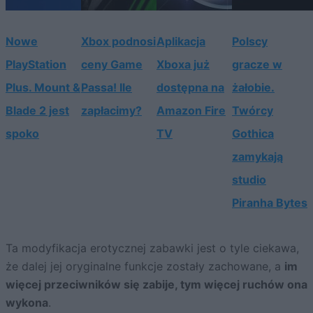
Nowe
Xbox podnosi
Aplikacja
Polscy
PlayStation
ceny Game
Xboxa już
gracze w
Plus. Mount &
Passa! Ile
dostępna na
żałobie.
Blade 2 jest
zapłacimy?
Amazon Fire
Twórcy
spoko
TV
Gothica
zamykają
studio
Piranha Bytes
Ta modyfikacja erotycznej zabawki jest o tyle ciekawa,
że dalej jej oryginalne funkcje zostały zachowane, a
im
więcej przeciwników się zabije, tym więcej ruchów ona
wykona
.