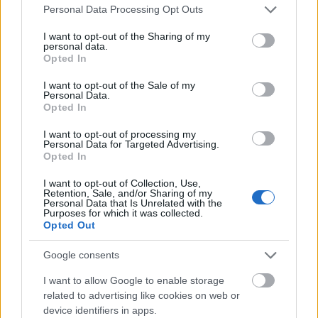
Please note that this website/app uses one or more Google
Personal Data Processing Opt Outs
services and may gather and store information including but
not limited to your visit or usage behaviour. You may click to
I want to opt-out of the Sharing of my
personal data.
grant or deny consent to Google and its third-party tags to
Opted In
use your data for below specified purposes in below Google
consent section.
I want to opt-out of the Sale of my
Personal Data.
Opted In
I want to opt-out of processing my
Personal Data for Targeted Advertising.
Opted In
I want to opt-out of Collection, Use,
Retention, Sale, and/or Sharing of my
Personal Data that Is Unrelated with the
Purposes for which it was collected.
Opted Out
Google consents
I want to allow Google to enable storage
related to advertising like cookies on web or
device identifiers in apps.