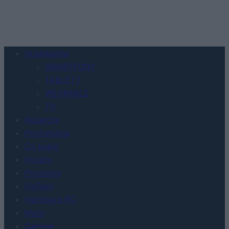
Urządzenia
SMARTFONY
TABLETY
WEARABLE
TV
Recenzje
Porównania
Co kupić
Porady
Promocje
FinTech
Hardware PC
Moto
Gaming