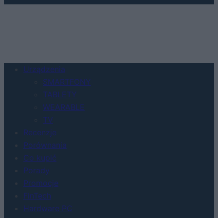
Urządzenia
SMARTFONY
TABLETY
WEARABLE
TV
Recenzje
Porównania
Co kupić
Porady
Promocje
FinTech
Hardware PC