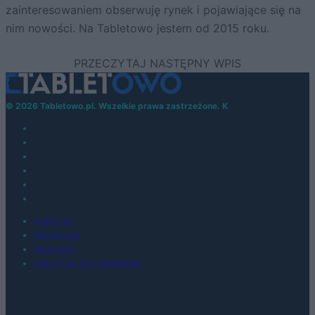
zainteresowaniem obserwuję rynek i pojawiające się na
nim nowości. Na Tabletowo jestem od 2015 roku.
© 2026 Tabletowo.pl. Wszelkie prawa zastrzeżone. K
KONTAKT
REDAKCJA
REKLAMA
POLITYKA PRYWATNOŚCI