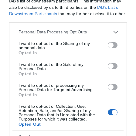
IAB’s list of downstream participants. This information may
also be disclosed by us to third parties on the
IAB’s List of
Downstream Participants
that may further disclose it to other
third parties.
Please note that this website/app uses one or more Google
Personal Data Processing Opt Outs
services and may gather and store information including but
not limited to your visit or usage behaviour. You may click to
I want to opt-out of the Sharing of my
personal data.
grant or deny consent to Google and its third-party tags to
Opted In
use your data for below specified purposes in below Google
consent section.
I want to opt-out of the Sale of my
Personal Data.
Opted In
I want to opt-out of processing my
Personal Data for Targeted Advertising.
Opted In
I want to opt-out of Collection, Use,
Retention, Sale, and/or Sharing of my
Personal Data that Is Unrelated with the
Purposes for which it was collected.
Opted Out