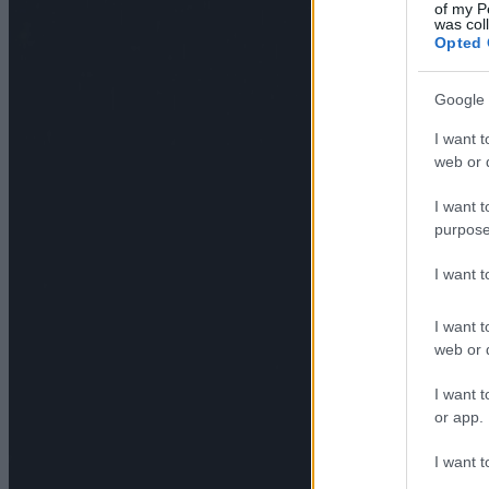
of my P
was col
Opted 
Google 
I want t
web or d
I want t
purpose
I want 
I want t
web or d
I want t
or app.
I want t