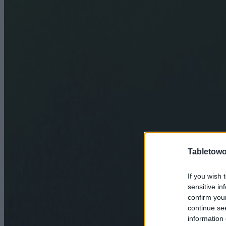
Tabletowo
If you wish 
sensitive in
confirm you
continue se
information 