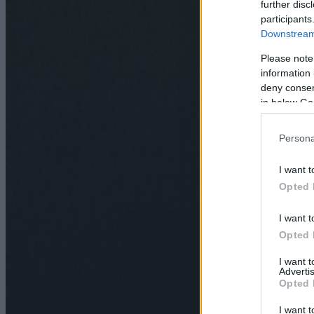
further disc
participants
Downstream 
Please note
information 
deny consent
in below Go
Persona
I want t
Opted 
I want t
Opted 
I want 
Advertis
Opted 
I want t