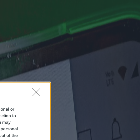
sonal or
ection to
ou may
 personal
out of the