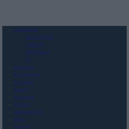
Urządzenia
SMARTFONY
TABLETY
WEARABLE
TV
Recenzje
Porównania
Co kupić
Porady
Promocje
FinTech
Hardware PC
Moto
Gaming