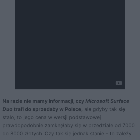
Na razie nie mamy informacji, czy
Microsoft Surface
Duo
trafi do sprzedaży w Polsce,
ale gdyby tak się
stało, to jego cena w wersji podstawowej
prawdopodobnie zamknęłaby się w przedziale od 7000
do 8000 złotych. Czy tak się jednak stanie – to zależy