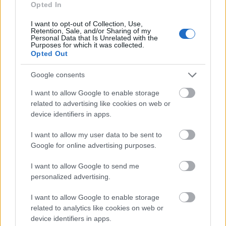
Opted In
FinTech
Hardware PC
I want to opt-out of Collection, Use,
Retention, Sale, and/or Sharing of my
Moto
Personal Data that Is Unrelated with the
Gaming
Purposes for which it was collected.
Opted Out
AI
Redakcja
Google consents
Reklama
I want to allow Google to enable storage
Kontakt
related to advertising like cookies on web or
device identifiers in apps.
Obserwuj nas
I want to allow my user data to be sent to
Google for online advertising purposes.
I want to allow Google to send me
personalized advertising.
I want to allow Google to enable storage
related to analytics like cookies on web or
device identifiers in apps.
Zacznij pisać, żeby zobaczyć wyniki lub przyciśnij ESC,