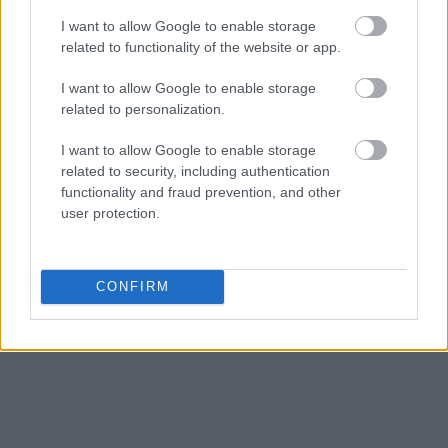
by zamknąć
I want to allow Google to enable storage
related to functionality of the website or app.
ZOBACZ WSZYSTKIE WYNIKI
I want to allow Google to enable storage
SUBSCRIBE
related to personalization.
I want to allow Google to enable storage
A customizable modal perfect for newsletters
related to security, including authentication
[mc4wp_form id="496"]
functionality and fraud prevention, and other
user protection.
CONFIRM