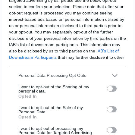
targeted advertising by us, please use the below opt-out
section to confirm your selection. Please note that after your
opt-out request is processed you may continue seeing
interest-based ads based on personal information utilized by
us or personal information disclosed to third parties prior to
your opt-out. You may separately opt-out of the further
disclosure of your personal information by third parties on the
IAB’s list of downstream participants. This information may
also be disclosed by us to third parties on the
IAB’s List of
Downstream Participants
that may further disclose it to other
Urządzenia
third parties.
SMARTFONY
Please note that this website/app uses one or more Google
Personal Data Processing Opt Outs
TABLETY
services and may gather and store information including but
WEARABLE
not limited to your visit or usage behaviour. You may click to
I want to opt-out of the Sharing of my
personal data.
TV
grant or deny consent to Google and its third-party tags to
Opted In
Recenzje
use your data for below specified purposes in below Google
consent section.
Porównania
I want to opt-out of the Sale of my
Personal Data.
Co kupić
Opted In
Porady
I want to opt-out of processing my
Promocje
Personal Data for Targeted Advertising.