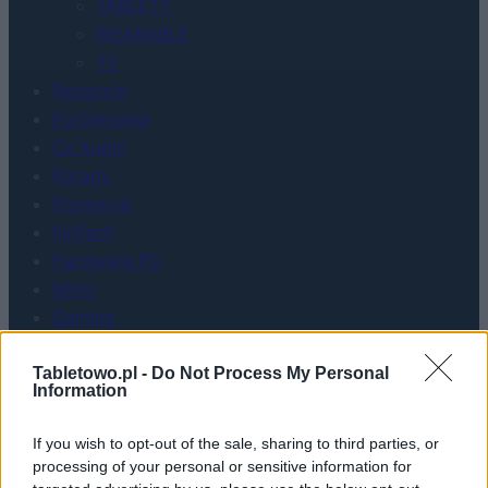
TABLETY
WEARABLE
TV
Recenzje
Porównania
Co kupić
Porady
Promocje
FinTech
Hardware PC
Moto
Gaming
AI
Redakcja
Tabletowo.pl -
Do Not Process My Personal
Information
Reklama
Kontakt
If you wish to opt-out of the sale, sharing to third parties, or
processing of your personal or sensitive information for