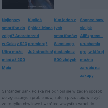
Najlepszy
Kupiłeś
Kup jeden z
Shopee bawi
smartfon do
Spider-Mana
tych
się jak
zdjęć? Aparat
przed
smartfonów
AliExpress –
w Galaxy S23
premierą?
Samsunga,
uruchamia
Ultra może
Już straciłeś!
dostaniesz
grę, w której
mieć aż 200
500 złotych
można
Mpix
zarobić na
zakupy
Santander Bank Polska nie odniósł się w żaden sposób
do zgłaszanych problemów, zatem pozostaje wierzyć,
że to tylko chwilowe i wkrótce wszystko wróci do