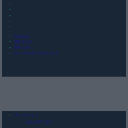
KONTAKT
REDAKCJA
REKLAMA
POLITYKA PRYWATNOŚCI
Urządzenia
SMARTFONY