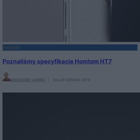
ANDROID
Poznaliśmy specyfikację Homtom HT7
GRZEGORZ DĄBEK
·
30 LISTOPADA 2015