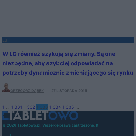
LG
W LG również szykują się zmiany. Są one
niezbędne, aby szybciej odpowiadać na
potrzeby dynamicznie zmieniającego się rynku
GRZEGORZ DĄBEK
·
27 LISTOPADA 2015
1
…
1 331
1 332
1 333
1 334
1 335
…
© 2026 Tabletowo.pl. Wszelkie prawa zastrzeżone. K