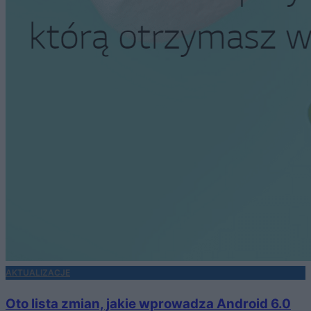
AKTUALIZACJE
Oto lista zmian, jakie wprowadza Android 6.0