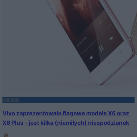
ANDROID
Vivo zaprezentowało flagowe modele X6 oraz
X6 Plus – jest kilka (niemiłych) niespodzianek