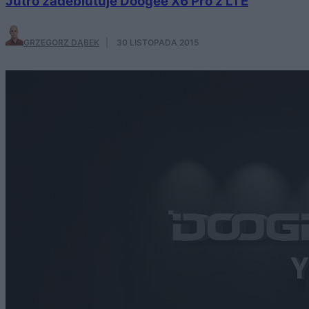
Jutro zadebiutuje Doogee X6 Pro z LTE
GRZEGORZ DĄBEK
·
30 LISTOPADA 2015