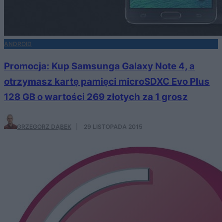
ANDROID
Promocja: Kup Samsunga Galaxy Note 4, a
otrzymasz kartę pamięci microSDXC Evo Plus
128 GB o wartości 269 złotych za 1 grosz
GRZEGORZ DĄBEK
·
29 LISTOPADA 2015