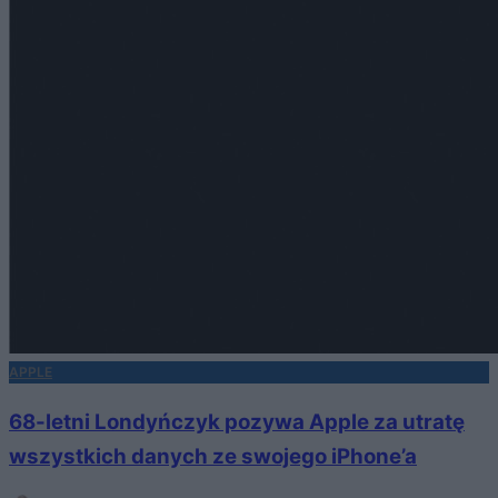
APPLE
68-letni Londyńczyk pozywa Apple za utratę
wszystkich danych ze swojego iPhone’a