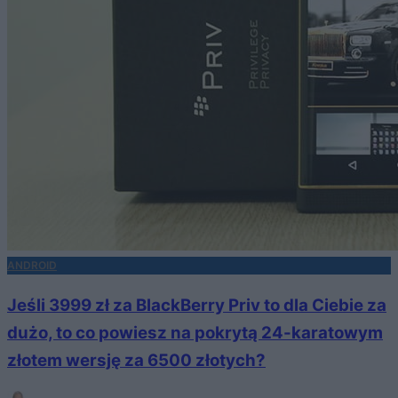
ANDROID
Jeśli 3999 zł za BlackBerry Priv to dla Ciebie za
dużo, to co powiesz na pokrytą 24-karatowym
złotem wersję za 6500 złotych?