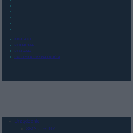
KONTAKT
REDAKCJA
REKLAMA
POLITYKA PRYWATNOŚCI
Urządzenia
SMARTFONY