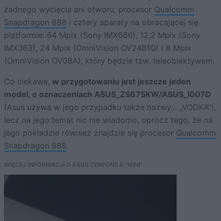
żadnego wycięcia ani otworu, procesor
Qualcomm
Snapdragon 888
i cztery aparaty na obracającej się
platformie: 64 Mpix (Sony IMX686), 12,2 Mpix (Sony
IMX363), 24 Mpix (OmniVision OV24B1Q) i 8 Mpix
(OmniVision OV08A), który będzie tzw. teleobiektywem.
Co ciekawe,
w przygotowaniu jest jeszcze jeden
model, o oznaczeniach ASUS_ZS675KW/ASUS_I007D
(Asus używa w jego przypadku także nazwy… „VODKA”),
lecz na jego temat nic nie wiadomo, oprócz tego, że na
jego pokładzie również znajdzie się procesor
Qualcomm
Snapdragon 888
.
WIĘCEJ INFORMACJI O ASUS ZENFONE 8 "MINI"