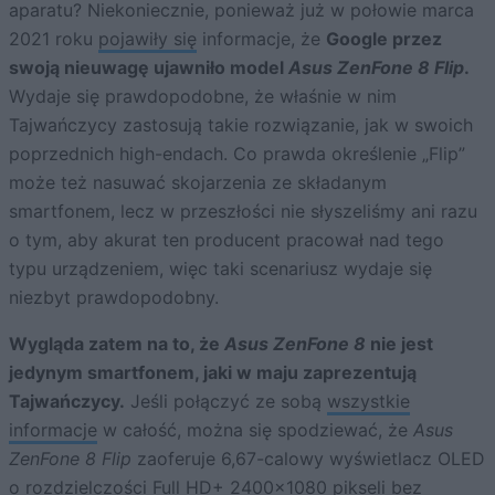
aparatu? Niekoniecznie, ponieważ już w połowie marca
2021 roku
pojawiły się
informacje, że
Google przez
swoją nieuwagę ujawniło model
Asus ZenFone 8 Flip
.
Wydaje się prawdopodobne, że właśnie w nim
Tajwańczycy zastosują takie rozwiązanie, jak w swoich
poprzednich high-endach. Co prawda określenie „Flip”
może też nasuwać skojarzenia ze składanym
smartfonem, lecz w przeszłości nie słyszeliśmy ani razu
o tym, aby akurat ten producent pracował nad tego
typu urządzeniem, więc taki scenariusz wydaje się
niezbyt prawdopodobny.
Wygląda zatem na to, że
Asus ZenFone 8
nie jest
jedynym smartfonem, jaki w maju zaprezentują
Tajwańczycy.
Jeśli połączyć ze sobą
wszystkie
informacje
w całość, można się spodziewać, że
Asus
ZenFone 8 Flip
zaoferuje 6,67-calowy wyświetlacz OLED
o rozdzielczości Full HD+ 2400×1080 pikseli bez