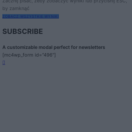
Zacznij pisać, żeby zobaczyć wyniki lub przyciśnij ESC,
by zamknąć
ZOBACZ WSZYSTKIE WYNIKI
SUBSCRIBE
A customizable modal perfect for newsletters
[mc4wp_form id="496"]