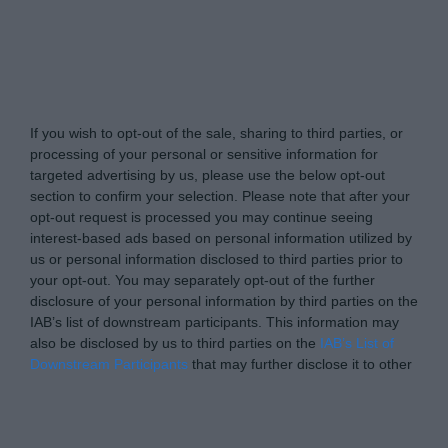
Tabletowo.pl -
Do Not Process My Personal
Information
If you wish to opt-out of the sale, sharing to third parties, or
processing of your personal or sensitive information for
targeted advertising by us, please use the below opt-out
section to confirm your selection. Please note that after your
opt-out request is processed you may continue seeing
interest-based ads based on personal information utilized by
us or personal information disclosed to third parties prior to
your opt-out. You may separately opt-out of the further
disclosure of your personal information by third parties on the
IAB’s list of downstream participants. This information may
also be disclosed by us to third parties on the
IAB’s List of
Downstream Participants
that may further disclose it to other
third parties.
Please note that this website/app uses one or more Google
Personal Data Processing Opt Outs
services and may gather and store information including but