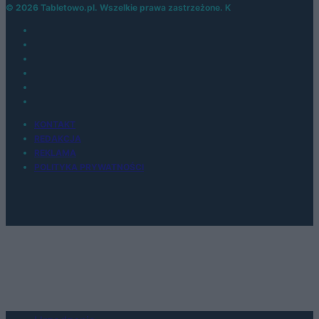
© 2026 Tabletowo.pl. Wszelkie prawa zastrzeżone. K
KONTAKT
REDAKCJA
REKLAMA
POLITYKA PRYWATNOŚCI