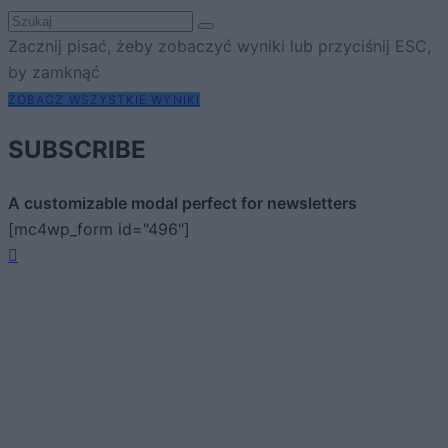
Zacznij pisać, żeby zobaczyć wyniki lub przyciśnij ESC,
by zamknąć
ZOBACZ WSZYSTKIE WYNIKI
SUBSCRIBE
A customizable modal perfect for newsletters
[mc4wp_form id="496"]