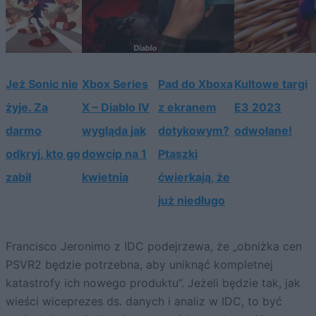
Jeż Sonic nie
Xbox Series
Pad do Xboxa
Kultowe targi
żyje. Za
X – Diablo IV
z ekranem
E3 2023
darmo
wygląda jak
dotykowym?
odwołane!
odkryj, kto go
dowcip na 1
Ptaszki
zabił
kwietnia
ćwierkają, że
już niedługo
Francisco Jeronimo z IDC podejrzewa, że „obniżka cen
PSVR2 będzie potrzebna, aby uniknąć kompletnej
katastrofy ich nowego produktu”. Jeżeli będzie tak, jak
wieści wiceprezes ds. danych i analiz w IDC, to być