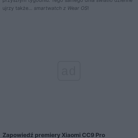
przyszłym tygodniu. Tego samego dnia światło dzienne
ujrzy także…
smartwatch z Wear OS
!
ad
Zapowiedź premiery Xiaomi CC9 Pro