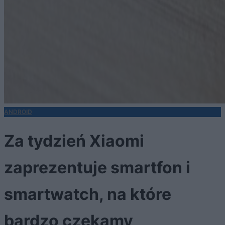
ANDROID
Za tydzień Xiaomi
zaprezentuje smartfon i
smartwatch, na które
bardzo czekamy