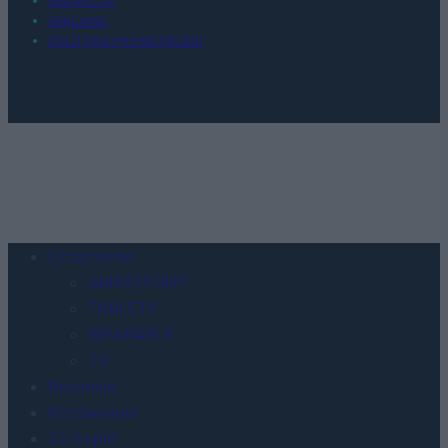
REDAKCJA
REKLAMA
POLITYKA PRYWATNOŚCI
Urządzenia
SMARTFONY
TABLETY
WEARABLE
TV
Recenzje
Porównania
Co kupić