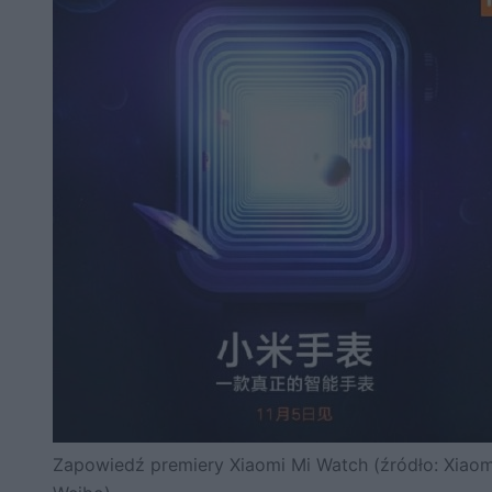
Zapowiedź premiery Xiaomi Mi Watch (źródło: Xiaom