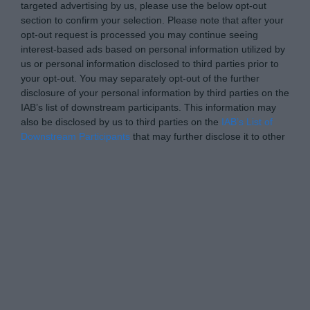
targeted advertising by us, please use the below opt-out
section to confirm your selection. Please note that after your
opt-out request is processed you may continue seeing
interest-based ads based on personal information utilized by
us or personal information disclosed to third parties prior to
your opt-out. You may separately opt-out of the further
disclosure of your personal information by third parties on the
IAB’s list of downstream participants. This information may
also be disclosed by us to third parties on the
IAB’s List of
Downstream Participants
that may further disclose it to other
third parties.
Please note that this website/app uses one or more Google
Personal Data Processing Opt Outs
services and may gather and store information including but
not limited to your visit or usage behaviour. You may click to
I want to opt-out of the Sharing of my
personal data.
grant or deny consent to Google and its third-party tags to
Opted In
use your data for below specified purposes in below Google
consent section.
I want to opt-out of the Sale of my
Personal Data.
Opted In
I want to opt-out of processing my
Personal Data for Targeted Advertising.