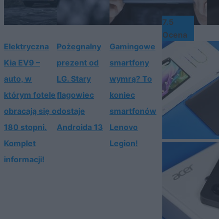
7.5
Ocena
Elektryczna
Pożegnalny
Gamingowe
Kia EV9 –
prezent od
smartfony
auto, w
LG. Stary
wymrą? To
którym fotele
flagowiec
koniec
obracają się o
dostaje
smartfonów
180 stopni.
Androida 13
Lenovo
Komplet
Legion!
informacji!