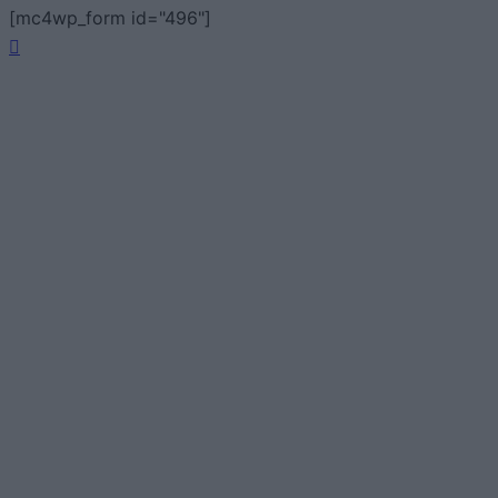
[mc4wp_form id="496"]