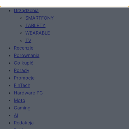
Urządzenia
SMARTFONY
TABLETY
WEARABLE
TV
Recenzje
Porównania
Co kupić
Porady
Promocje
FinTech
Hardware PC
Moto
Gaming
AI
Redakcja