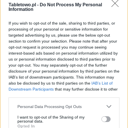
Tabletowo.pl -
Do Not Process My Personal
Information
Karol Kunat
If you wish to opt-out of the sale, sharing to third parties, or
Kawał historii związanej z Tabletowo. Na początku
processing of your personal or sensitive information for
newsman i felietonista, później recenzent i wydawca.
targeted advertising by us, please use the below opt-out
Osiem lat owocnej współpracy.
section to confirm your selection. Please note that after your
opt-out request is processed you may continue seeing
interest-based ads based on personal information utilized by
us or personal information disclosed to third parties prior to
your opt-out. You may separately opt-out of the further
© 2026 Tabletowo.pl. Wszelkie prawa zastrzeżone. K
disclosure of your personal information by third parties on the
IAB’s list of downstream participants. This information may
also be disclosed by us to third parties on the
IAB’s List of
Downstream Participants
that may further disclose it to other
third parties.
Please note that this website/app uses one or more Google
Personal Data Processing Opt Outs
services and may gather and store information including but
not limited to your visit or usage behaviour. You may click to
I want to opt-out of the Sharing of my
KONTAKT
personal data.
REDAKCJA
grant or deny consent to Google and its third-party tags to
Opted In