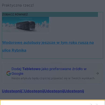
Praktyczna rzecz!
ZOBACZ RÓWNIEŻ
Wodorowe autobusy jeszcze w tym roku ruszą na
ulice Rybnika
Dodaj
Tabletowo
jako preferowane źródło w
Google
Nasze artykuły będą częściej pojawiać się w Twoich wynikach
Udostępnij
Udostępnij
Udostępnij
Udostępnij