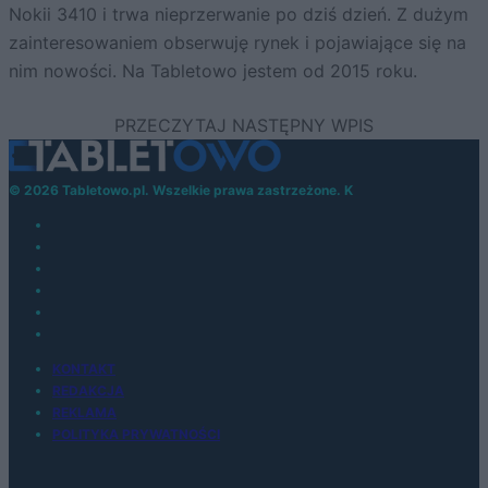
Nokii 3410 i trwa nieprzerwanie po dziś dzień. Z dużym
zainteresowaniem obserwuję rynek i pojawiające się na
nim nowości. Na Tabletowo jestem od 2015 roku.
© 2026 Tabletowo.pl. Wszelkie prawa zastrzeżone. K
KONTAKT
REDAKCJA
REKLAMA
POLITYKA PRYWATNOŚCI