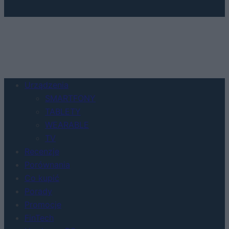
Urządzenia
SMARTFONY
TABLETY
WEARABLE
TV
Recenzje
Porównania
Co kupić
Porady
Promocje
FinTech