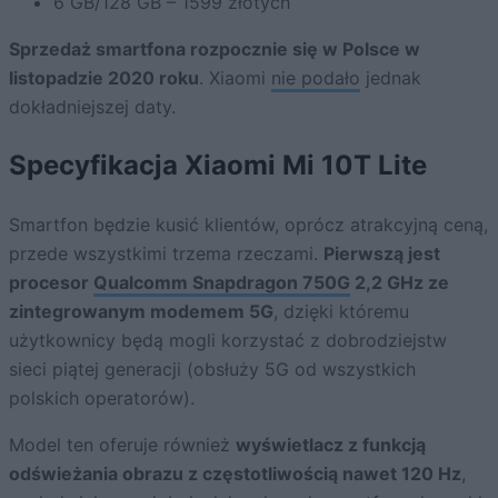
6 GB/128 GB – 1599 złotych
Sprzedaż smartfona rozpocznie się w Polsce w
listopadzie 2020 roku
. Xiaomi
nie podało
jednak
dokładniejszej daty.
Specyfikacja Xiaomi Mi 10T Lite
Smartfon będzie kusić klientów, oprócz atrakcyjną ceną,
przede wszystkimi trzema rzeczami.
Pierwszą jest
procesor
Qualcomm Snapdragon 750G
2,2 GHz ze
zintegrowanym modemem 5G
, dzięki któremu
użytkownicy będą mogli korzystać z dobrodziejstw
sieci piątej generacji (obsłuży 5G od wszystkich
polskich operatorów).
Model ten oferuje również
wyświetlacz z funkcją
odświeżania obrazu z częstotliwością nawet 120 Hz
,