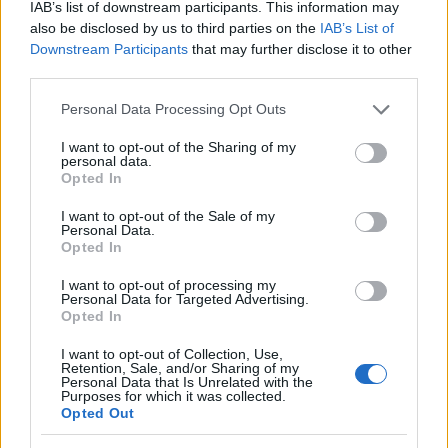
IAB’s list of downstream participants. This information may
also be disclosed by us to third parties on the
IAB’s List of
Downstream Participants
that may further disclose it to other
third parties.
Please note that this website/app uses one or more Google
Personal Data Processing Opt Outs
services and may gather and store information including but
not limited to your visit or usage behaviour. You may click to
I want to opt-out of the Sharing of my
personal data.
grant or deny consent to Google and its third-party tags to
Opted In
use your data for below specified purposes in below Google
consent section.
I want to opt-out of the Sale of my
Personal Data.
Opted In
I want to opt-out of processing my
Personal Data for Targeted Advertising.
Opted In
I want to opt-out of Collection, Use,
Retention, Sale, and/or Sharing of my
Personal Data that Is Unrelated with the
Purposes for which it was collected.
Opted Out