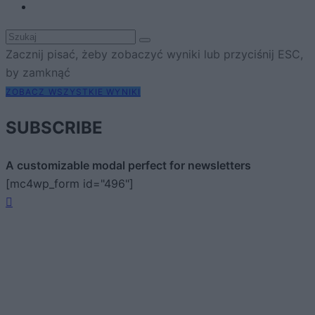
Zacznij pisać, żeby zobaczyć wyniki lub przyciśnij ESC,
by zamknąć
ZOBACZ WSZYSTKIE WYNIKI
SUBSCRIBE
A customizable modal perfect for newsletters
[mc4wp_form id="496"]