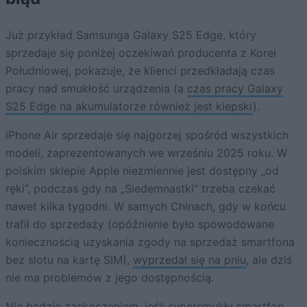
Już przykład Samsunga Galaxy S25 Edge, który
sprzedaje się poniżej oczekiwań producenta z Korei
Południowej, pokazuje, że klienci przedkładają czas
pracy nad smukłość urządzenia (a
czas pracy Galaxy
S25 Edge na akumulatorze również jest kiepski
).
iPhone Air sprzedaje się najgorzej spośród wszystkich
modeli, zaprezentowanych we wrześniu 2025 roku. W
polskim sklepie Apple niezmiennie jest dostępny „od
ręki”, podczas gdy na „Siedemnastki” trzeba czekać
nawet kilka tygodni. W samych Chinach, gdy w końcu
trafił do sprzedaży (opóźnienie było spowodowane
koniecznością uzyskania zgody na sprzedaż smartfona
bez slotu na kartę SIM),
wyprzedał się na pniu
, ale dziś
nie ma problemów z jego dostępnością.
Nie będzie zaskoczeniem, jeśli supersmukły smartfon