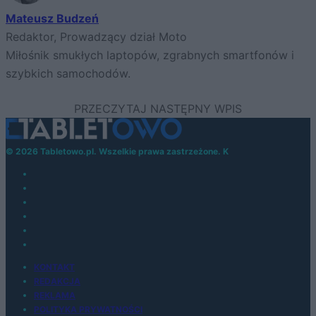
Mateusz Budzeń
Redaktor, Prowadzący dział Moto
Miłośnik smukłych laptopów, zgrabnych smartfonów i
szybkich samochodów.
© 2026 Tabletowo.pl. Wszelkie prawa zastrzeżone. K
KONTAKT
REDAKCJA
REKLAMA
POLITYKA PRYWATNOŚCI