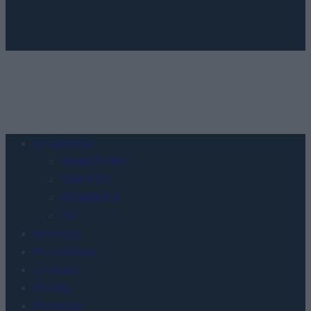
Urządzenia
SMARTFONY
TABLETY
WEARABLE
TV
Recenzje
Porównania
Co kupić
Porady
Promocje