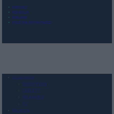
KONTAKT
REDAKCJA
REKLAMA
POLITYKA PRYWATNOŚCI
Urządzenia
SMARTFONY
TABLETY
WEARABLE
TV
Recenzje