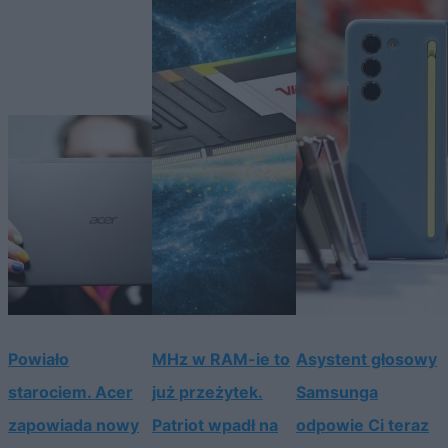
Powiało
MHz w RAM-ie to
Asystent głosowy
starociem. Acer
już przeżytek.
Samsunga
zapowiada nowy
Patriot wpadł na
odpowie Ci teraz