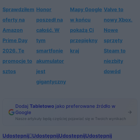
Sprawdziłem
Honor
Mapy Google
Valve to
oferty na
poszedł na
w końcu
nowy Xbox.
Amazon
całość. W
pokażą Ci
Nowe
Prime Day
tym
przepiękny
sprzęty
2026. Te
smartfonie
kraj
Steam to
promocje to
akumulator
niezbity
sztos
jest
dowód
gigantyczny
Dodaj
Tabletowo
jako preferowane źródło w
Google
Nasze artykuły będą częściej pojawiać się w Twoich wynikach
Udostępnij
Udostępnij
Udostępnij
Udostępnij