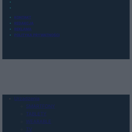
KONTAKT
REDAKCJA
REKLAMA
POLITYKA PRYWATNOŚCI
Urządzenia
SMARTFONY
TABLETY
WEARABLE
TV