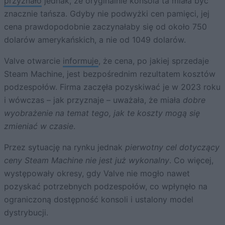
przyznało
jednak, że oryginalnie konsola ta miała być
znacznie tańsza. Gdyby nie podwyżki cen pamięci, jej
cena prawdopodobnie zaczynałaby się od około 750
dolarów amerykańskich, a nie od 1049 dolarów.
Valve otwarcie
informuje
, że cena, po jakiej sprzedaje
Steam Machine, jest bezpośrednim rezultatem kosztów
podzespołów. Firma zaczęła pozyskiwać je w 2023 roku
i wówczas – jak przyznaje – uważała, że miała
dobre
wyobrażenie na temat tego, jak te koszty mogą się
zmieniać w czasie
.
Przez sytuację na rynku jednak
pierwotny cel dotyczący
ceny Steam Machine nie jest już wykonalny
. Co więcej,
występowały okresy, gdy Valve nie mogło nawet
pozyskać potrzebnych podzespołów, co wpłynęło na
ograniczoną dostępność konsoli i ustalony model
dystrybucji.