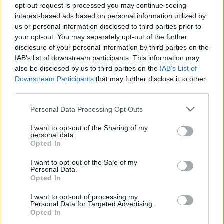
opt-out request is processed you may continue seeing
ZOBACZ WSZYSTKIE WYNIKI
interest-based ads based on personal information utilized by
us or personal information disclosed to third parties prior to
SUBSCRIBE
your opt-out. You may separately opt-out of the further
disclosure of your personal information by third parties on the
A customizable modal perfect for newsletters
IAB’s list of downstream participants. This information may
also be disclosed by us to third parties on the
IAB’s List of
[mc4wp_form id="496"]
Downstream Participants
that may further disclose it to other
third parties.
Please note that this website/app uses one or more Google
Personal Data Processing Opt Outs
services and may gather and store information including but
not limited to your visit or usage behaviour. You may click to
I want to opt-out of the Sharing of my
personal data.
grant or deny consent to Google and its third-party tags to
Opted In
use your data for below specified purposes in below Google
consent section.
I want to opt-out of the Sale of my
Personal Data.
Opted In
I want to opt-out of processing my
Personal Data for Targeted Advertising.
Opted In