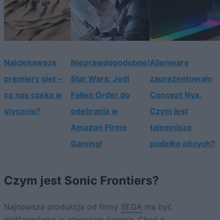
Najciekawsze
Nieprawdopodobne!
Alienware
premiery gier –
Star Wars: Jedi
zaprezentowało
co nas czeka w
Fallen Order do
Concept Nyx.
styczniu?
odebrania w
Czym jest
Amazon Pirme
tajemnicze
Gaming!
pudełko obcych?
Czym jest Sonic Frontiers?
Najnowsza produkcja od firmy
SEGA
ma być
platformówką w otwartym świecie. Choć z