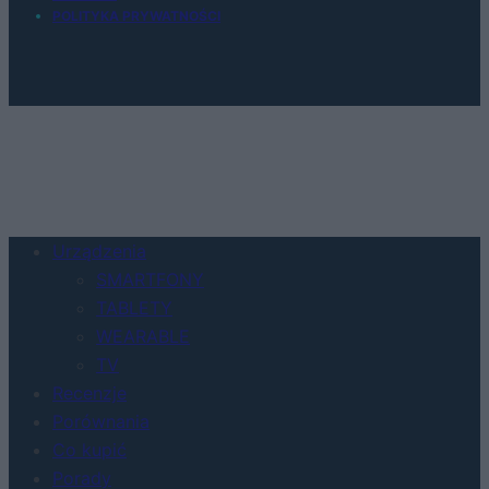
POLITYKA PRYWATNOŚCI
Urządzenia
SMARTFONY
TABLETY
WEARABLE
TV
Recenzje
Porównania
Co kupić
Porady