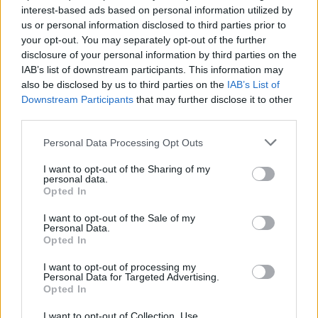
interest-based ads based on personal information utilized by
Kontakt
us or personal information disclosed to third parties prior to
your opt-out. You may separately opt-out of the further
Obserwuj nas
disclosure of your personal information by third parties on the
IAB’s list of downstream participants. This information may
also be disclosed by us to third parties on the
IAB’s List of
Downstream Participants
that may further disclose it to other
third parties.
Please note that this website/app uses one or more Google
Personal Data Processing Opt Outs
services and may gather and store information including but
not limited to your visit or usage behaviour. You may click to
I want to opt-out of the Sharing of my
personal data.
grant or deny consent to Google and its third-party tags to
Opted In
Zacznij pisać, żeby zobaczyć wyniki lub przyciśnij ESC,
use your data for below specified purposes in below Google
by zamknąć
consent section.
I want to opt-out of the Sale of my
Personal Data.
ZOBACZ WSZYSTKIE WYNIKI
Opted In
SUBSCRIBE
I want to opt-out of processing my
Personal Data for Targeted Advertising.
Opted In
A customizable modal perfect for newsletters
I want to opt-out of Collection, Use,