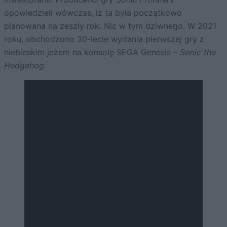
opowiedzieli wówczas, iż ta była początkowo
planowana na zeszły rok. Nic w tym dziwnego. W 2021
roku, obchodzono 30-lecie wydania pierwszej gry z
niebieskim jeżem na konsolę SEGA Genesis –
Sonic the
Hedgehog.