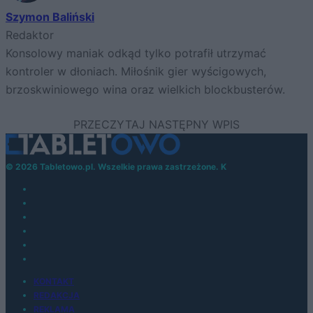
Szymon Baliński
Redaktor
Konsolowy maniak odkąd tylko potrafił utrzymać
kontroler w dłoniach. Miłośnik gier wyścigowych,
brzoskwiniowego wina oraz wielkich blockbusterów.
© 2026 Tabletowo.pl. Wszelkie prawa zastrzeżone. K
KONTAKT
REDAKCJA
REKLAMA