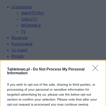
Urządzenia
SMARTFONY
TABLETY
WEARABLE
TV
Recenzje
Porównania
Co kupić
Porady
Promocje
FinTech
Tabletowo.pl -
Do Not Process My Personal
Information
Hardware PC
Moto
If you wish to opt-out of the sale, sharing to third parties, or
Gaming
processing of your personal or sensitive information for
AI
targeted advertising by us, please use the below opt-out
Redakcja
section to confirm your selection. Please note that after your
opt-out request is processed you may continue seeing
Reklama