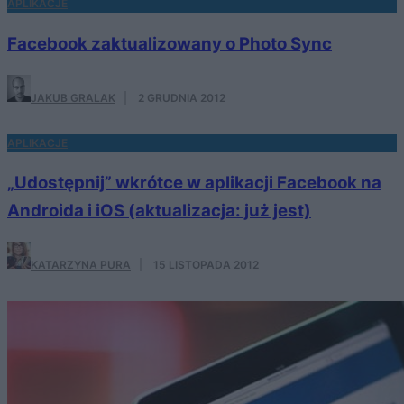
APLIKACJE
Facebook zaktualizowany o Photo Sync
JAKUB GRALAK
·
2 GRUDNIA 2012
APLIKACJE
„Udostępnij” wkrótce w aplikacji Facebook na
Androida i iOS (aktualizacja: już jest)
KATARZYNA PURA
·
15 LISTOPADA 2012