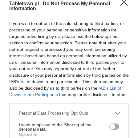
Tabletowo.pl -
Do Not Process My Personal
Information
APLIKACJE
If you wish to opt-out of the sale, sharing to third parties, or
processing of your personal or sensitive information for
Facebook kupił Instagram za miliard dolarów
targeted advertising by us, please use the below opt-out
section to confirm your selection. Please note that after your
opt-out request is processed you may continue seeing
JAROSŁAW MORAWSKI
·
9 KWIETNIA 2012
interest-based ads based on personal information utilized by
us or personal information disclosed to third parties prior to
APLIKACJE
your opt-out. You may separately opt-out of the further
disclosure of your personal information by third parties on the
Instagram na Androida – aktualizacja
IAB’s list of downstream participants. This information may
also be disclosed by us to third parties on the
IAB’s List of
wnosząca wsparcie dla tabletów
Downstream Participants
that may further disclose it to other
third parties.
KATARZYNA PURA
·
7 KWIETNIA 2012
Please note that this website/app uses one or more Google
Personal Data Processing Opt Outs
services and may gather and store information including but
APLIKACJE
not limited to your visit or usage behaviour. You may click to
I want to opt-out of the Sharing of my
personal data.
grant or deny consent to Google and its third-party tags to
Opted In
Instagram na Androida już dostępny (update:
use your data for below specified purposes in below Google