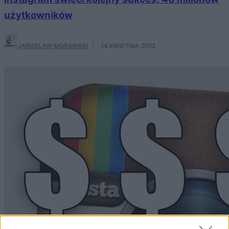
użytkowników
JAROSŁAW MORAWSKI
·
14 KWIETNIA 2012