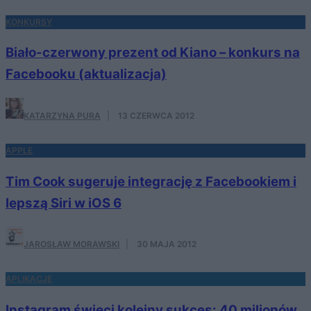
KONKURSY
Biało-czerwony prezent od Kiano – konkurs na
Facebooku (aktualizacja)
KATARZYNA PURA
·
13 CZERWCA 2012
APPLE
Tim Cook sugeruje integrację z Facebookiem i
lepszą Siri w iOS 6
JAROSŁAW MORAWSKI
·
30 MAJA 2012
APLIKACJE
Instagram święci kolejny sukces: 40 milionów