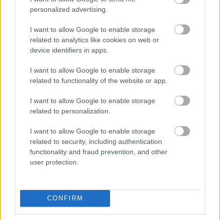
personalized advertising.
I want to allow Google to enable storage
related to analytics like cookies on web or
device identifiers in apps.
I want to allow Google to enable storage
related to functionality of the website or app.
Urządzenia
I want to allow Google to enable storage
SMARTFONY
related to personalization.
TABLETY
I want to allow Google to enable storage
WEARABLE
related to security, including authentication
TV
functionality and fraud prevention, and other
Recenzje
user protection.
Porównania
Co kupić
Porady
CONFIRM
Promocje