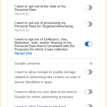
consent section.
wsparcie dla tabletów)
I want to opt-out of the Sale of my
Personal Data.
Opted In
KATARZYNA PURA
·
3 KWIETNIA 2012
I want to opt-out of processing my
Personal Data for Targeted Advertising.
Opted In
1
…
90
91
92
I want to opt-out of Collection, Use,
Retention, Sale, and/or Sharing of my
Personal Data that Is Unrelated with the
© 2026 Tabletowo.pl. Wszelkie prawa zastrzeżone. K
Purposes for which it was collected.
Opted Out
Google consents
I want to allow Google to enable storage
related to advertising like cookies on web or
device identifiers in apps.
KONTAKT
I want to allow my user data to be sent to
REDAKCJA
Google for online advertising purposes.
REKLAMA
POLITYKA PRYWATNOŚCI
I want to allow Google to send me