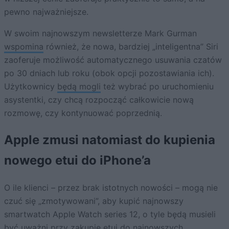
pewno najważniejsze.
W swoim najnowszym newsletterze Mark Gurman
wspomina
również, że nowa, bardziej „inteligentna” Siri
zaoferuje możliwość automatycznego usuwania czatów
po 30 dniach lub roku (obok opcji pozostawiania ich).
Użytkownicy
będą mogli
też wybrać po uruchomieniu
asystentki, czy chcą rozpocząć całkowicie nową
rozmowę, czy kontynuować poprzednią.
Apple zmusi natomiast do kupienia
nowego etui do iPhone’a
O ile klienci – przez brak istotnych nowości – mogą nie
czuć się „zmotywowani”, aby kupić najnowszy
smartwatch Apple Watch series 12, o tyle będą musieli
być uważni przy zakupie etui do najnowszych