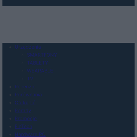
Urządzenia
SMARTFONY
TABLETY
WEARABLE
TV
Recenzje
Porównania
Co kupić
Porady
Promocje
FinTech
Hardware PC