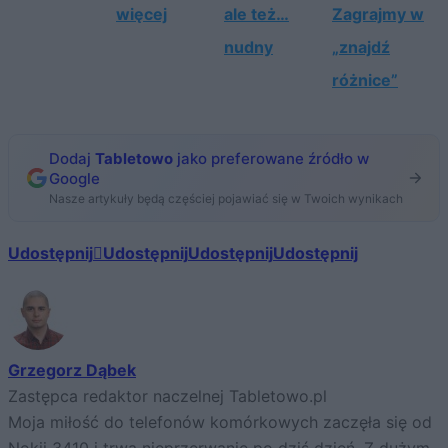
więcej
ale też…
Zagrajmy w
nudny
„znajdź
różnice”
Dodaj
Tabletowo
jako preferowane źródło w
Google
Nasze artykuły będą częściej pojawiać się w Twoich wynikach
Udostępnij
Udostępnij
Udostępnij
Udostępnij
Grzegorz Dąbek
Zastępca redaktor naczelnej Tabletowo.pl
Moja miłość do telefonów komórkowych zaczęła się od
Nokii 3410 i trwa nieprzerwanie po dziś dzień. Z dużym