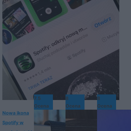
7.5
8
8
Ocena
Ocena
Ocena
Nowa ikona
Spotify w