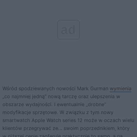
ad
Wśród spodziewanych nowości Mark Gurman
wymienia
„co najmniej jedną” nową tarczę oraz ulepszenia w
obszarze wydajności. I ewentualnie „drobne”
modyfikacje sprzętowe. W związku z tym nowy
smartwatch Apple Watch series 12 może w oczach wielu
klientów przegrywać ze… swoim poprzednikiem, który
w niższej cenie zaoferuje praktycznie to samo, a na