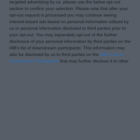
targeted advertising by us, please use the below opt-out
section to confirm your selection. Please note that after your
opt-out request is processed you may continue seeing
interest-based ads based on personal information utilized by
us or personal information disclosed to third parties prior to
your opt-out. You may separately opt-out of the further
disclosure of your personal information by third parties on the
IAB’s list of downstream participants. This information may
also be disclosed by us to third parties on the
IAB’s List of
Downstream Participants
that may further disclose it to other
third parties.
Please note that this website/app uses one or more Google
Personal Data Processing Opt Outs
services and may gather and store information including but
not limited to your visit or usage behaviour. You may click to
I want to opt-out of the Sharing of my
personal data.
grant or deny consent to Google and its third-party tags to
Opted In
use your data for below specified purposes in below Google
consent section.
I want to opt-out of the Sale of my
Personal Data.
Opted In
I want to opt-out of processing my
Personal Data for Targeted Advertising.