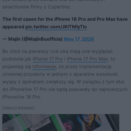
smartfonów firmy z Cupertino.
The first cases for the iPhone 18 Pro and Pro Max have
appeared
pic.twitter.com/JKlTMIyTlc
— Majin (@MajinBuofficia)
May 17, 2026
Bo choć na pierwszy rzut oka mają one wyglądać
podobnie jak
iPhone 17 Pro
i
iPhone 17 Pro Max
, to
pojawiają się
informacje
, że przez implementację
zmiennej przysłony w jednym z aparatów wysokość
wyspy z aparatami zwiększy się. W związku z tym etui
do iPhone’ów 17 Pro nie będą pasowały do najnowszych
iPhone’ów 18 Pro.
ZOBACZ RÓWNIEŻ