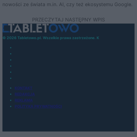
nowości ze świata m.in. AI, czy też ekosystemu Google.
© 2026 Tabletowo.pl. Wszelkie prawa zastrzeżone. K
KONTAKT
REDAKCJA
REKLAMA
POLITYKA PRYWATNOŚCI