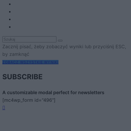
Zacznij pisać, żeby zobaczyć wyniki lub przyciśnij ESC,
by zamknąć
ZOBACZ WSZYSTKIE WYNIKI
SUBSCRIBE
A customizable modal perfect for newsletters
[mc4wp_form id="496"]