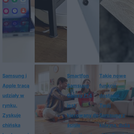
Samsung i
Smartfon
Takie nowe
Apple tracą
Samsung
funkcje
udziały w
Galaxy F14
dostanie
rynku.
jest
Twój
Zyskuje
kierowany do
Samsung z
chińska
ściśle
kolejną, dużą