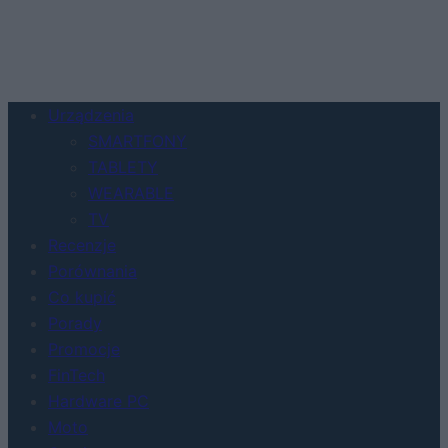
Urządzenia
SMARTFONY
TABLETY
WEARABLE
TV
Recenzje
Porównania
Co kupić
Porady
Promocje
FinTech
Hardware PC
Moto