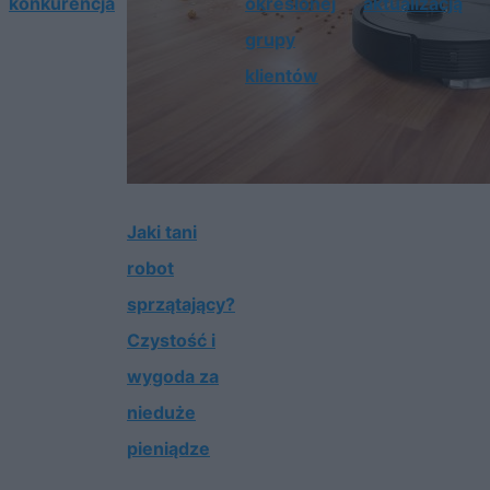
konkurencja
określonej
aktualizacją
grupy
klientów
Jaki tani
robot
sprzątający?
Czystość i
wygoda za
nieduże
pieniądze