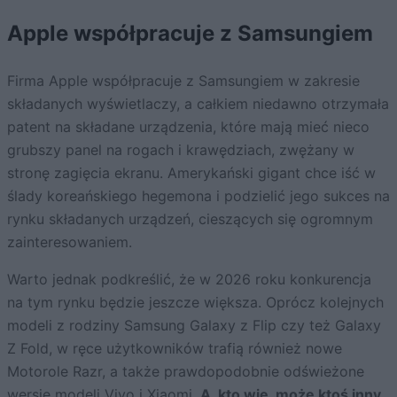
Apple współpracuje z Samsungiem
Firma Apple współpracuje z Samsungiem w zakresie
składanych wyświetlaczy, a całkiem niedawno otrzymała
patent na składane urządzenia, które mają mieć nieco
grubszy panel na rogach i krawędziach, zwężany w
stronę zagięcia ekranu. Amerykański gigant chce iść w
ślady koreańskiego hegemona i podzielić jego sukces na
rynku składanych urządzeń, cieszących się ogromnym
zainteresowaniem.
Warto jednak podkreślić, że w 2026 roku konkurencja
na tym rynku będzie jeszcze większa. Oprócz kolejnych
modeli z rodziny Samsung Galaxy z Flip czy też Galaxy
Z Fold, w ręce użytkowników trafią również nowe
Motorole Razr, a także prawdopodobnie odświeżone
wersje modeli Vivo i Xiaomi.
A, kto wie, może ktoś inny