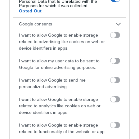
Personal Data that Is Unrelated with the
Purposes for which it was collected.
Nasze artykuły będą częściej pojawiać się w Twoich wynikach
Opted Out
Udostępnij
Udostępnij
Udostępnij
Udostępnij
Google consents
I want to allow Google to enable storage
related to advertising like cookies on web or
device identifiers in apps.
Bartosz Kaja
I want to allow my user data to be sent to
Entuzjasta telefonów od czasów Siemensa C35 oraz fan
Google for online advertising purposes.
wszystkiego, co osobliwe w technologii. Gamingowe
I want to allow Google to send me
doświadczenie liczę w dekadach.
personalized advertising.
I want to allow Google to enable storage
related to analytics like cookies on web or
device identifiers in apps.
© 2026 Tabletowo.pl. Wszelkie prawa zastrzeżone. K
I want to allow Google to enable storage
related to functionality of the website or app.