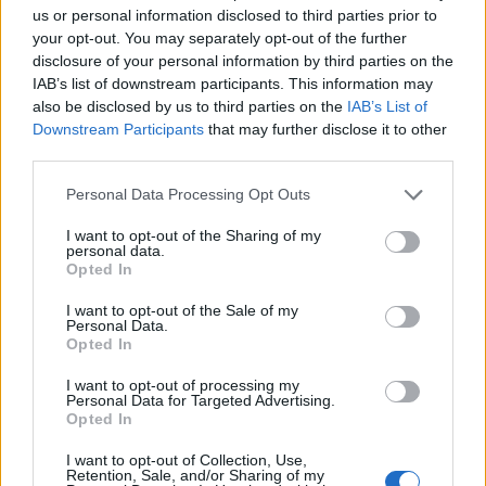
us or personal information disclosed to third parties prior to
your opt-out. You may separately opt-out of the further
disclosure of your personal information by third parties on the
IAB’s list of downstream participants. This information may
also be disclosed by us to third parties on the
IAB’s List of
Downstream Participants
that may further disclose it to other
third parties.
Please note that this website/app uses one or more Google
Personal Data Processing Opt Outs
Nowelizacja
mObywatel z
Klimatyzator
services and may gather and store information including but
ustawy o
nowymi
Xiaomi z
not limited to your visit or usage behaviour. You may click to
I want to opt-out of the Sharing of my
personal data.
grant or deny consent to Google and its third-party tags to
Opted In
informatyzacji
funkcjami.
montażem teraz
use your data for below specified purposes in below Google
consent section.
przynosi istotne
Nowelizacja
w niższej cenie
I want to opt-out of the Sale of my
Personal Data.
konsekwencje dla
ustawy
Opted In
Ciebie
opublikowana
I want to opt-out of processing my
Personal Data for Targeted Advertising.
Opted In
I want to opt-out of Collection, Use,
Dodaj
Tabletowo
jako preferowane źródło w
Retention, Sale, and/or Sharing of my
Google