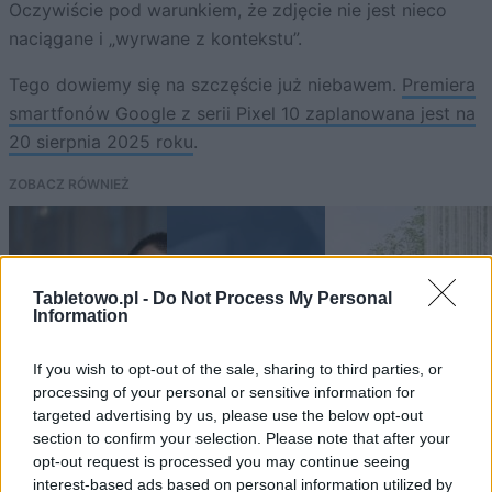
Oczywiście pod warunkiem, że zdjęcie nie jest nieco
naciągane i „wyrwane z kontekstu”.
Tego dowiemy się na szczęście już niebawem.
Premiera
smartfonów Google z serii Pixel 10 zaplanowana jest na
20 sierpnia 2025 roku
.
ZOBACZ RÓWNIEŻ
Tabletowo.pl -
Do Not Process My Personal
Information
If you wish to opt-out of the sale, sharing to third parties, or
processing of your personal or sensitive information for
targeted advertising by us, please use the below opt-out
section to confirm your selection. Please note that after your
opt-out request is processed you may continue seeing
interest-based ads based on personal information utilized by